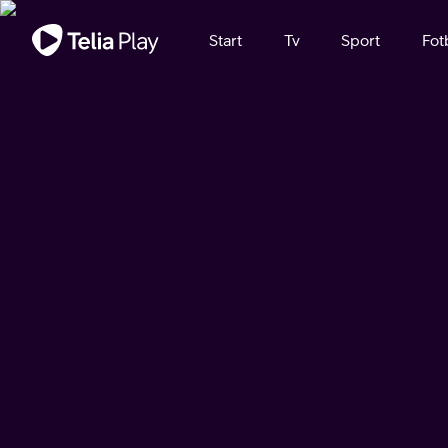
Viktigt meddelande
Start
Tv
Sport
Fot