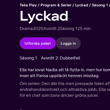
Telia Play
Program & Serier
Lyckad
Säsong 1
Lyckad
Drama
2025
Avsnitt 2
Säsong 1
25 min
Utforska paket
Logga in
Säsong 1
Avsnitt 2: Dubbelfail
Ella har lovat Nadia att få flytta in, men hur 
inser att Parisa upptäckt hennes misstag.
Om serien: Den där fria men pressade tiden eft
andrahandskontrakt och attraktiva jobb, Ella s
för en chef som bara dricker gröna juicer.