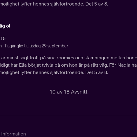
öjlighet lyfter hennes självförtroende. Del 5 av 8.
ig öl
t 5
n
Tillgänglig till tisdag 29 september
är minst sagt trött på sina roomies och stämningen mellan honom
digt har Ella börjat tvivla på om hon är på rätt väg. För Nadia h
öjlighet lyfter hennes självförtroende. Del 5 av 8.
10 av 18 Avsnitt
Information