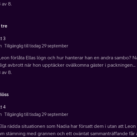
 av 8.
 tre
t 3
n
Tillgänglig till tisdag 29 september
Leon förlåta Ellas lögn och hur hanterar han en andra sambo? N
ligt avbrott när hon upptäcker ovälkomna gäster i packningen..
 av 8.
löss
t 4
n
Tillgänglig till tisdag 29 september
lla rädda situationen som Nadia har försatt dem i utan att Leon 
m stämning med grannen och ett oväntat sammanträffande får allt