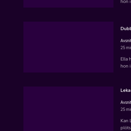
hon i
Dubbe
Avsnit
25 mi
Ella 
hon i
Leka 
Avsnit
25 mi
Kan 
plöts