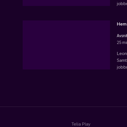
jobbm
Heml
Avsnit
25 mi
Leon 
Samti
jobbm
Telia Play