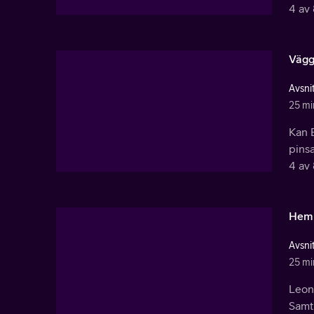
4 av 
Väggl
Avsnit
25 mi
Kan E
pinsa
4 av 
Hemli
Avsnit
25 mi
Leon 
Samti