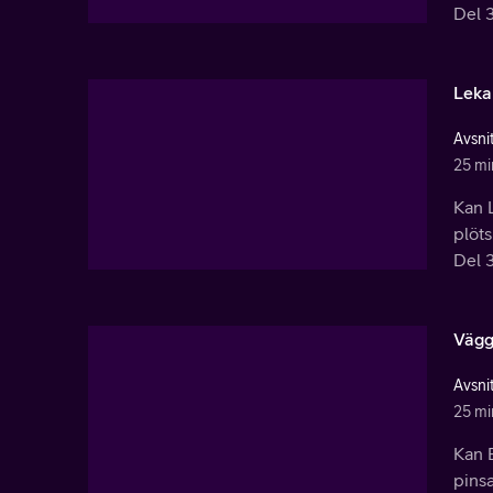
Del 3
Leka
Avsnit
25 mi
Kan 
plöts
Del 3
Vägg
Avsnit
25 mi
Kan E
pinsa