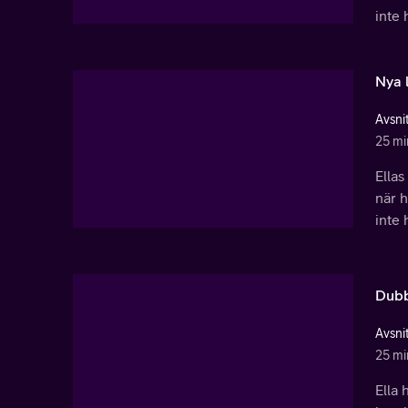
inte 
Nya l
Avsnit
25 mi
Ellas
när h
inte 
Dubb
Avsnit
25 mi
Ella 