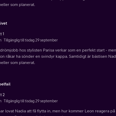
heller som planerat.
ivet
t 1
n
Tillgänglig till tisdag 29 september
 drömjobb hos stylisten Parisa verkar som en perfekt start - me
on råkar ha sönder en svindyr kappa. Samtidigt är bästisen Nad
heller som planerat.
elfail
t 2
n
Tillgänglig till tisdag 29 september
har lovat Nadia att få flytta in, men hur kommer Leon reagera på 