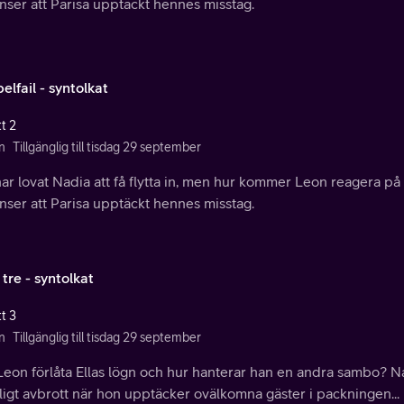
nser att Parisa upptäckt hennes misstag.
lfail - syntolkat
t 2
n
Tillgänglig till tisdag 29 september
har lovat Nadia att få flytta in, men hur kommer Leon reagera på 
nser att Parisa upptäckt hennes misstag.
tre - syntolkat
t 3
n
Tillgänglig till tisdag 29 september
Leon förlåta Ellas lögn och hur hanterar han en andra sambo? N
ligt avbrott när hon upptäcker ovälkomna gäster i packningen..