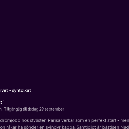
ivet - syntolkat
t 1
n
Tillgänglig till tisdag 29 september
 drömjobb hos stylisten Parisa verkar som en perfekt start - me
on råkar ha sönder en svindyr kappa. Samtidigt är bästisen Nad