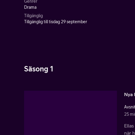
Genrer
Drama
Tillgänglig
Tillgänglig till tisdag 29 september
Säsong 1
Nya l
Avsnit
25 mi
Ellas
när h