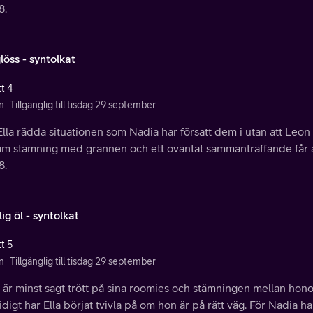
8.
öss - syntolkat
t 4
n
Tillgänglig till tisdag 29 september
lla rädda situationen som Nadia har försatt dem i utan att Leon 
m stämning med grannen och ett oväntat sammanträffande får allt
8.
g öl - syntolkat
t 5
n
Tillgänglig till tisdag 29 september
är minst sagt trött på sina roomies och stämningen mellan honom
digt har Ella börjat tvivla på om hon är på rätt väg. För Nadia h