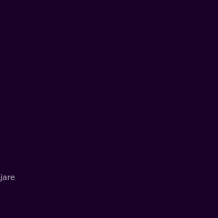
n
jare