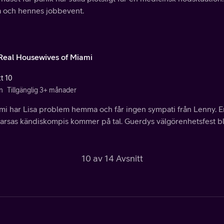
a och hennes jobbevent.
Real Housewives of Miami
tt 10
n
Tillgänglig 3+ månader
mi har Lisa problem hemma och får ingen sympati från Lenny. En 
arsas kändiskompis kommer på tal. Guerdys välgörenhetsfest bli
10 av 14 Avsnitt