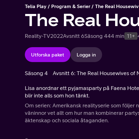
Telia Play
Program & Serier
The Real Housewiv
The Real Hou
Reality-TV
2022
Avsnitt 6
Säsong 4
44 min
11+
Utforska paket
Logga in
Säsong 4
Avsnitt 6: The Real Housewives of 
Lisa anordnar ett pyjamasparty på Faena Hotel. 
blir inte alls som hon tänkt.
Om serien: Amerikansk realityserie som följer 
väninnor vet allt om hur man kombinerar partyst
äktenskap och sociala åtaganden.