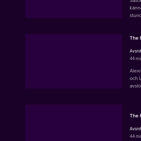
Säson
känna
stun
The 
Avsnit
44 mi
Alexi
och 
avsl
The 
Avsnit
44 mi