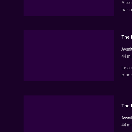
Alexi
här o
The 
Avsnit
44 mi
Lisa 
plane
The 
Avsnit
44 mi