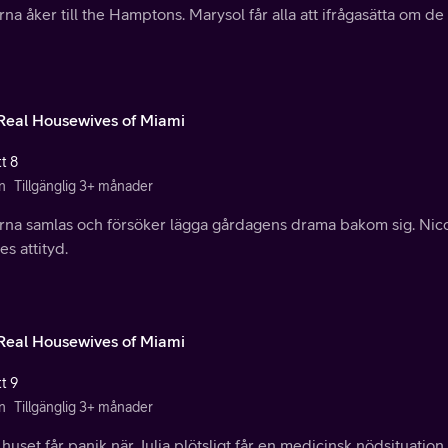
rna åker till the Hamptons. Marysol får alla att ifrågasätta om de
Real Housewives of Miami
t 8
n
Tillgänglig 3+ månader
erna samlas och försöker lägga gårdagens drama bakom sig. Nic
s attityd.
Real Housewives of Miami
t 9
n
Tillgänglig 3+ månader
i huset får panik när Julia plötsligt får en medicinsk nödsituation.