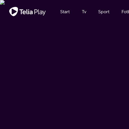
Viktigt meddelande
Start
Tv
Sport
Fot