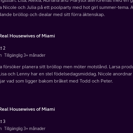
gsstart. Lisa, Alexia, Adriana and Marysol återförenas med en g
 Nicole och Julia på ett poolparty med hot girl summer-tema. Al
dande bröllop och dealar med sitt förra äktenskap.
Real Housewives of Miami
t 2
n
Tillgänglig 3+ månader
a försöker planera sitt bröllop men möter motstånd. Larsa produ
Lisa och Lenny har en stel födelsedagsmiddag. Nicole anordnar e
öjar vad som ligger bakom bråket med Todd och Peter.
Real Housewives of Miami
t 3
n
Tillgänglig 3+ månader