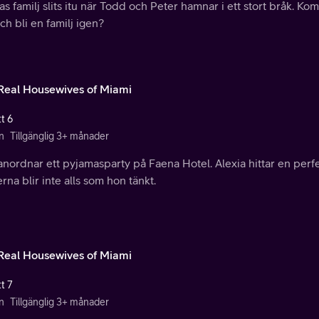
as familj slits itu när Todd och Peter hamnar i ett stort bråk. K
ch bli en familj igen?
Real Housewives of Miami
t 6
n
Tillgänglig 3+ månader
anordnar ett pyjamasparty på Faena Hotel. Alexia hittar en perfek
rna blir inte alls som hon tänkt.
Real Housewives of Miami
t 7
n
Tillgänglig 3+ månader