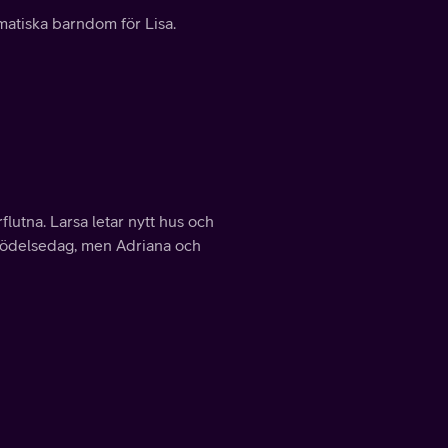
umatiska barndom för Lisa.
lutna. Larsa letar nytt hus och
s födelsedag, men Adriana och