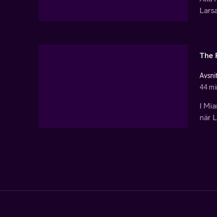
Lars
The 
Avsni
44 mi
I Mia
när L