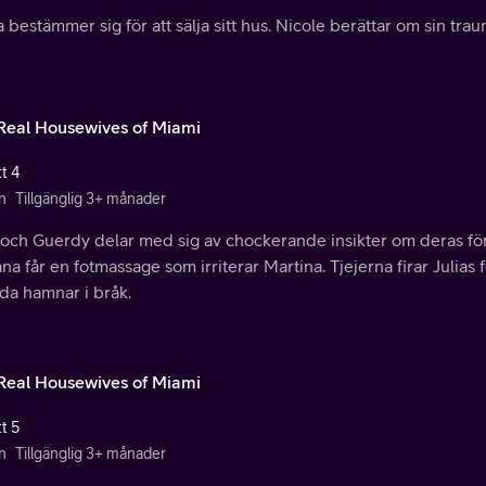
 bestämmer sig för att sälja sitt hus. Nicole berättar om sin tra
Real Housewives of Miami
t 4
n
Tillgänglig 3+ månader
 och Guerdy delar med sig av chockerande insikter om deras förf
na får en fotmassage som irriterar Martina. Tjejerna firar Julia
da hamnar i bråk.
Real Housewives of Miami
t 5
n
Tillgänglig 3+ månader