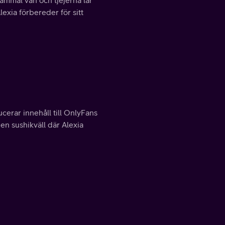
ammal vän och tjejerna lär
exia förbereder för sitt
cerar innehåll till OnlyFans
n sushikväll där Alexia