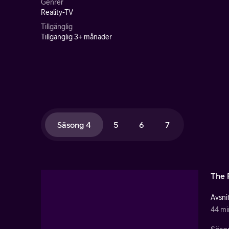
Genrer
Reality-TV
Tillgänglig
Tillgänglig 3+ månader
Säsong 4
5
6
7
The 
Avsnit
44 mi