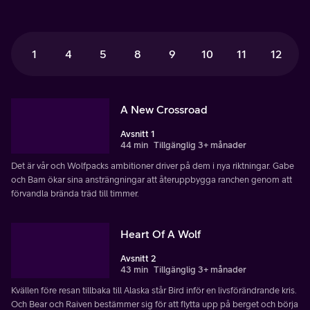
1
4
5
8
9
10
11
12
A New Crossroad
Avsnitt 1
44 min
Tillgänglig 3+ månader
Det är vår och Wolfpacks ambitioner driver på dem i nya riktningar. Gabe
och Bam ökar sina ansträngningar att återuppbygga ranchen genom att
förvandla brända träd till timmer.
Heart Of A Wolf
Avsnitt 2
43 min
Tillgänglig 3+ månader
Kvällen före resan tillbaka till Alaska står Bird inför en livsförändrande kris.
Och Bear och Raiven bestämmer sig för att flytta upp på berget och börja