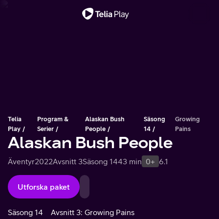
Viktigt meddelande
Telia
Program &
Alaskan Bush
Säsong
Growing
Play
Serier
People
14
Pains
Alaskan Bush People
Äventyr
2022
Avsnitt 3
Säsong 14
43 min
0+
6.1
Utforska paket
Säsong 14
Avsnitt 3: Growing Pains