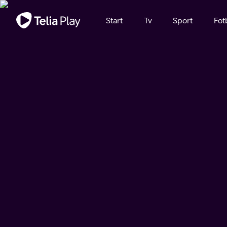
Viktigt meddelande
Start
Tv
Sport
Fot