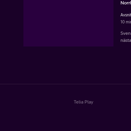
Norr
Avsni
10 mi
Sven
nästa
Telia Play
Start
Tv
Sport