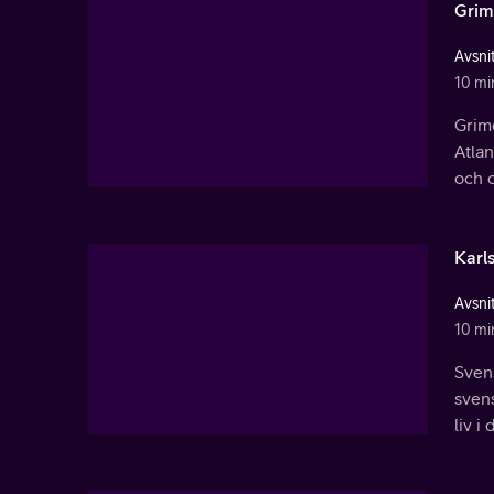
Grim
Avsnit
10 mi
Grime
Atlan
och 
Karl
Avsnit
10 mi
Sven
svens
liv i