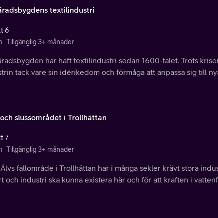
äradsbygdens textilindustri
t 6
n
Tillgänglig 3+ månader
radsbygden har haft textilindustri sedan 1600-talet. Trots kris
trin tack vare sin idérikedom och förmåga att anpassa sig till nya
-och slussområdet i Trollhättan
t 7
n
Tillgänglig 3+ månader
Älvs fallområde i Trollhättan har i många sekler krävt stora indus
rt och industri ska kunna existera här och för att kraften i vattenf