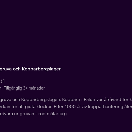
 gruva och Kopparbergslagen
t 1
n
Tillgänglig 3+ månader
 gruva och Kopparbergslagen. Kopparn i Falun var åtråvärd för 
yrkan för att gjuta klockor. Efter 1000 år av kopparhantering åt
åvara ur gruvan - röd målarfärg.