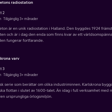
etons radiostation
t 2
n
Tillgänglig 3+ månader
ton är en unik radiostation i Halland. Den byggdes 1924 främst 
ten och är i dag den enda som finns kvar av ett världsomspänna
den fungerar fortfarande.
skrona varv
t 3
n
Tillgänglig 3+ månader
sk serie som berättar om olika industriminnen. Karlskrona bygg
ka flottan i slutet av 1600-talet. Än idag i full verksamhet med
 den ursprungliga örlogsmiljön.