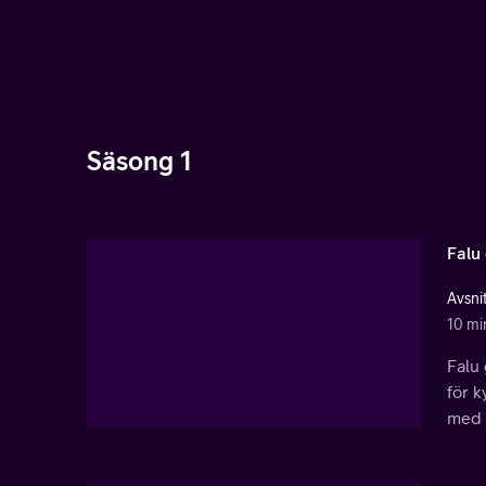
Säsong 1
Falu
Avsnit
10 mi
Falu
för k
med r