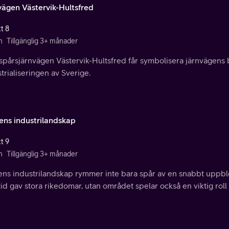
vägen Västervik-Hultsfred
t 8
n
Tillgänglig 3+ månader
spårsjärnvägen Västervik-Hultsfred får symbolisera järnvägens 
trialiseringen av Sverige.
ens industrilandskap
t 9
n
Tillgänglig 3+ månader
ens industrilandskap rymmer inte bara spår av en snabbt uppbl
tid gav stora rikedomar, utan området spelar också en viktig roll i