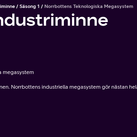
riminne
Säsong 1
Norrbottens Teknologiska Megasystem
industriminne
ska megasystem
nnen. Norrbottens industriella megasystem gör nästan hel