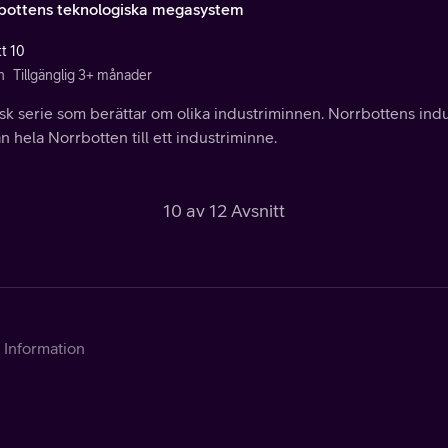
bottens teknologiska megasystem
tt 10
n
Tillgänglig 3+ månader
sk serie som berättar om olika industriminnen. Norrbottens ind
n hela Norrbotten till ett industriminne.
10 av 12 Avsnitt
Information
Kontakta Telia
Om tjänsten
Support