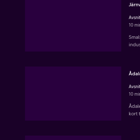
Järn
Avsnit
10 mi
Smal
indus
Ådal
Avsnit
10 mi
Ådal
kort 