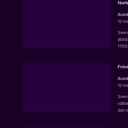
Norb
Avsnit
10 mi
Svens
äldst
1100-
Fröv
Avsnit
10 mi
Svens
välbe
det n