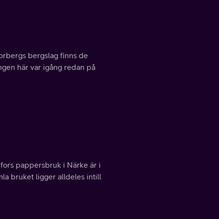
Norbergs bergslag finns de
ringen här var igång redan på
ifors pappersbruk i Närke är i
 bruket ligger alldeles intill