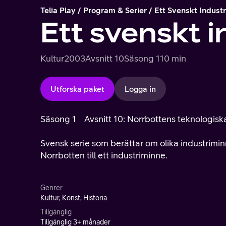
Telia Play
Program & Serier
Ett Svenskt Indust
Ett svenskt 
Kultur
2003
Avsnitt 10
Säsong 1
10 min
Utforska paket
Logga in
Säsong 1
Avsnitt 10: Norrbottens teknologi
Svensk serie som berättar om olika industrimi
Norrbotten till ett industriminne.
Genrer
Kultur, Konst, Historia
Tillgänglig
Tillgänglig 3+ månader