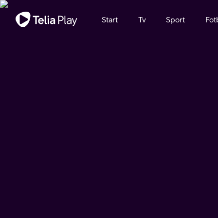
Viktigt meddelande
Start
Tv
Sport
Fot