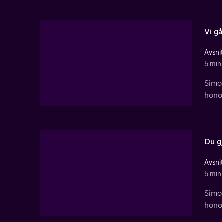
Vi gå
Avsnit
5 min
Simon
hono
Du g
Avsnit
5 min
Simon
hono