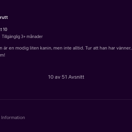
rutt
tt 10
Tillgänglig 3+ månader
 är en modig liten kanin, men inte alltid. Tur att han har vänner,
m!
10 av 51 Avsnitt
Information
Kontakta Telia