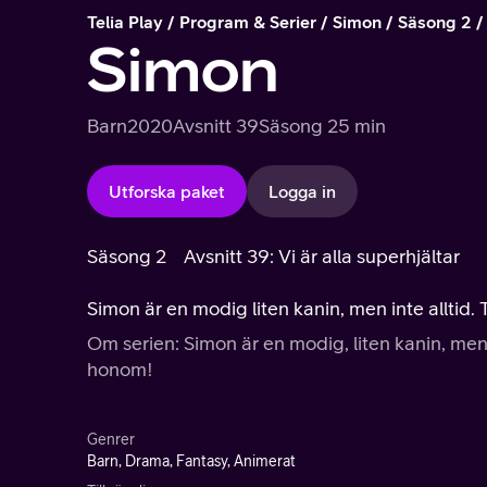
Telia Play
Program & Serier
Simon
Säsong 2
Simon
Barn
2020
Avsnitt 39
Säsong 2
5 min
Utforska paket
Logga in
Säsong 2
Avsnitt 39: Vi är alla superhjältar
Simon är en modig liten kanin, men inte alltid. 
Om serien: Simon är en modig, liten kanin, men i
honom!
Genrer
Barn, Drama, Fantasy, Animerat