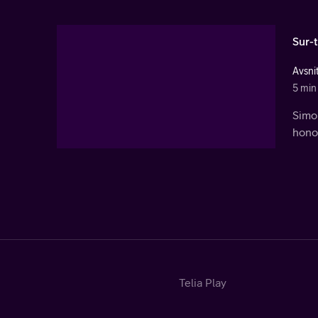
Sur-t
Avsni
5 min
Simon
hono
Telia Play
Start