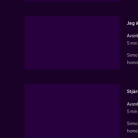
Jag 
Avsnit
5 min
Simon
hono
Stjä
Avsnit
5 min
Simon
hono