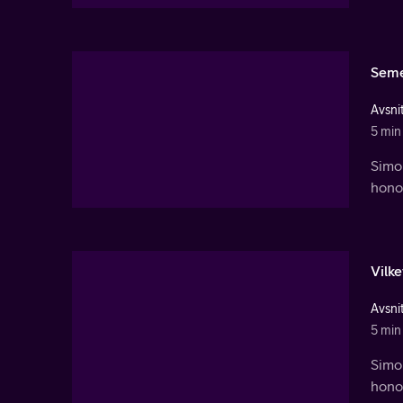
Seme
Avsnit
5 min
Simon
hono
Vilke
Avsnit
5 min
Simon
hono