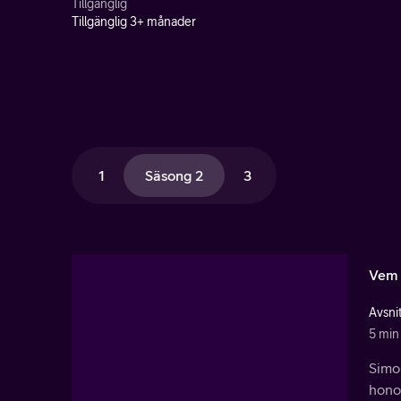
Tillgänglig
Tillgänglig 3+ månader
1
Säsong 2
3
Vem 
Avsnit
5 min
Simon
hono