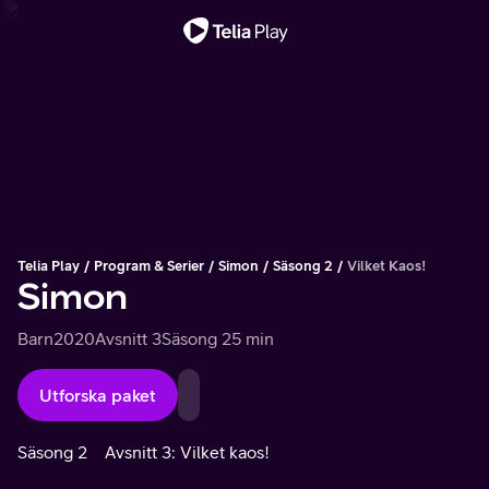
Viktigt meddelande
Telia Play
Program & Serier
Simon
Säsong 2
Vilket Kaos!
Simon
Barn
2020
Avsnitt 3
Säsong 2
5 min
Utforska paket
Säsong 2
Avsnitt 3: Vilket kaos!