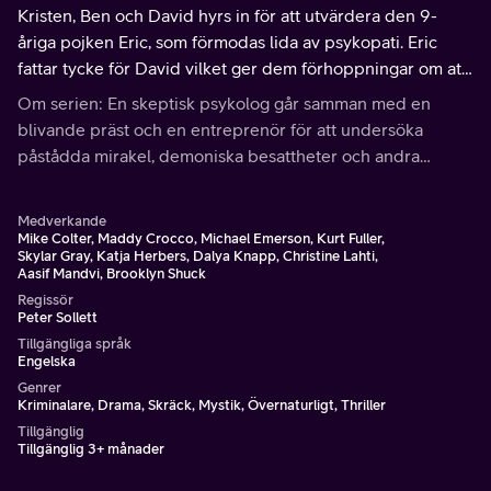
Kristen, Ben och David hyrs in för att utvärdera den 9-
åriga pojken Eric, som förmodas lida av psykopati. Eric
fattar tycke för David vilket ger dem förhoppningar om att
de kan stoppa hans våldsamma beteende.
Om serien: En skeptisk psykolog går samman med en
blivande präst och en entreprenör för att undersöka
påstådda mirakel, demoniska besattheter och andra
extraordinära, kanske övernaturliga, händelser.
Medverkande
Mike Colter, Maddy Crocco, Michael Emerson, Kurt Fuller,
Skylar Gray, Katja Herbers, Dalya Knapp, Christine Lahti,
Aasif Mandvi, Brooklyn Shuck
Regissör
Peter Sollett
Tillgängliga språk
Engelska
Genrer
Kriminalare, Drama, Skräck, Mystik, Övernaturligt, Thriller
Tillgänglig
Tillgänglig 3+ månader