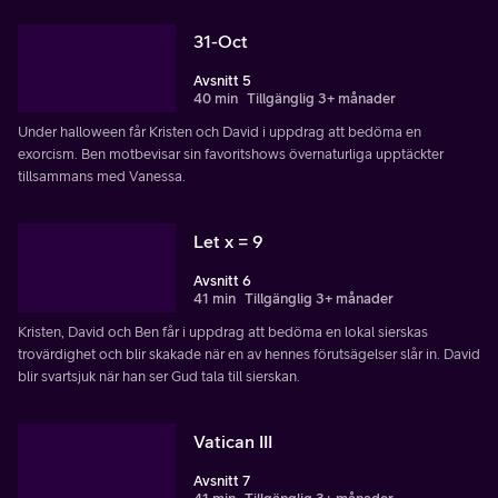
31-Oct
Avsnitt 5
40 min
Tillgänglig 3+ månader
Under halloween får Kristen och David i uppdrag att bedöma en
exorcism. Ben motbevisar sin favoritshows övernaturliga upptäckter
tillsammans med Vanessa.
Let x = 9
Avsnitt 6
41 min
Tillgänglig 3+ månader
Kristen, David och Ben får i uppdrag att bedöma en lokal sierskas
trovärdighet och blir skakade när en av hennes förutsägelser slår in. David
blir svartsjuk när han ser Gud tala till sierskan.
Vatican III
Avsnitt 7