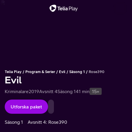
Viktigt meddelande
Telia Play
Program & Serier
Evil
Säsong 1
Rose390
Evil
Kriminalare
2019
Avsnitt 4
Säsong 1
41 min
15+
Utforska paket
Säsong 1
Avsnitt 4: Rose390