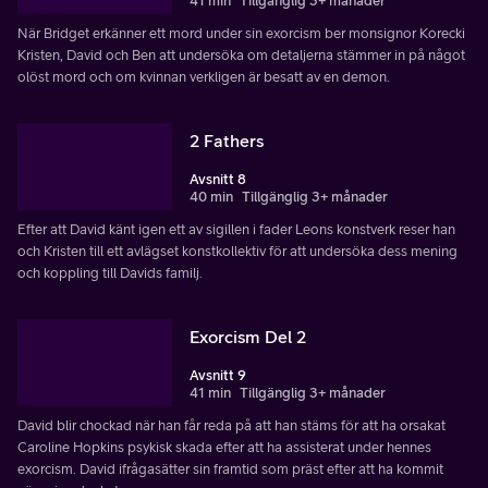
41 min
Tillgänglig 3+ månader
När Bridget erkänner ett mord under sin exorcism ber monsignor Korecki
Kristen, David och Ben att undersöka om detaljerna stämmer in på något
olöst mord och om kvinnan verkligen är besatt av en demon.
2 Fathers
Avsnitt 8
40 min
Tillgänglig 3+ månader
Efter att David känt igen ett av sigillen i fader Leons konstverk reser han
och Kristen till ett avlägset konstkollektiv för att undersöka dess mening
och koppling till Davids familj.
Exorcism Del 2
Avsnitt 9
41 min
Tillgänglig 3+ månader
David blir chockad när han får reda på att han stäms för att ha orsakat
Caroline Hopkins psykisk skada efter att ha assisterat under hennes
exorcism. David ifrågasätter sin framtid som präst efter att ha kommit