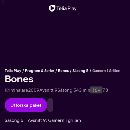
Viktigt meddelande
Telia Play
Program & Serier
Bones
Säsong 5
Gamern I Grillen
Bones
Kriminalare
2009
Avsnitt 9
Säsong 5
43 min
16+
7.8
Utforska paket
Säsong 5
Avsnitt 9: Gamern i grillen