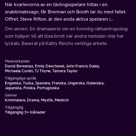
När kvarlevorna av en tävlingsspelare hittas i en
snabbmatsvagn, får Brennan och Booth tar itu med fallet.
Offret, Steve Rifton, är den enda aktiva spelaren i
spelvärlden som har fått högsta poäng i ett känt videospel.
Om serien: En dramaserie om en kvinnlig rättsantropolog
som hjälper till att lösa brott när andra metoder inte har
lyckats. Baserat på Kathy Reichs verkliga arbete.
Medverkande
David Boreanaz, Emily Deschanel, John Francis Daley,
Michaela Conlin, TJ Thyne, Tamara Taylor
Tillgängliga språk
Engelska, Tyska, Spanska, Franska, Ungerska, Italienska,
Japanska, Polska, Portugisiska
Genrer
Kriminalare, Drama, Mystik, Medicin
Tillgänglig
Tillgänglig 3+ månader