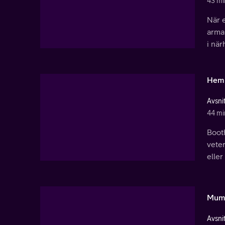
43 mi
När 
armar
i när
Heml
Avsnit
44 mi
Booth
veter
eller
Mumi
Avsnit