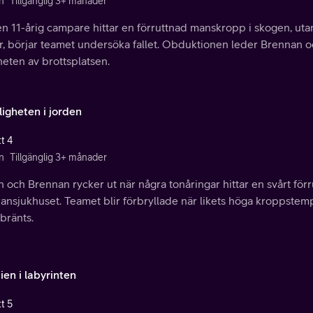
n
Tillgänglig 3+ månader
en 11-årig campare hittar en förruttnad manskropp i skogen, ut
, börjar teamet undersöka fallet. Obduktionen leder Brennan och
heten av brottsplatsen.
igheten i jorden
t 4
n
Tillgänglig 3+ månader
 och Brennan rycker ut när några tonåringar hittar en svårt för
ansjukhuset. Teamet blir förbryllade när likets höga kroppstemp
 bränts.
en i labyrinten
t 5