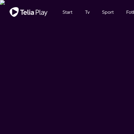
Viktigt meddelande
Start
Tv
Sport
Fot