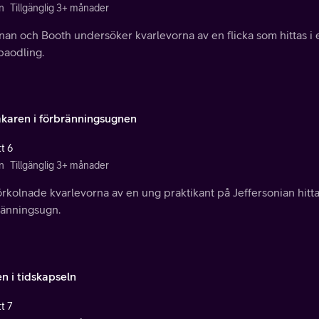
n
Tillgänglig 3+ månader
an och Booth undersöker kvarlevorna av en flicka som hittas i 
aodling.
äkaren i förbränningsugnen
t 6
n
Tillgänglig 3+ månader
örkolnade kvarlevorna av en ung praktikant på Jeffersonian hitt
ränningsugn.
n i tidskapseln
t 7