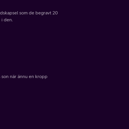
tidskapsel som de begravt 20
 i den.
s son när ännu en kropp