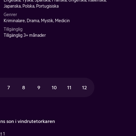
Engelska, Tyska, Spanska, Franska, Ungerska, Italienska,
Japanska, Polska, Portugisiska
Genrer
Kriminalare, Drama, Mystik, Medicin
Tillgänglig
Tillgänglig 3+ månader
7
8
9
10
11
12
ns son i vindrutetorkaren
t 1