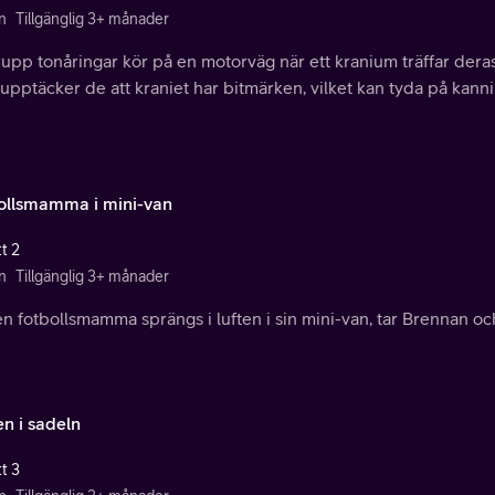
n
Tillgänglig 3+ månader
upp tonåringar kör på en motorväg när ett kranium träffar deras
upptäcker de att kraniet har bitmärken, vilket kan tyda på kanni
ollsmamma i mini-van
t 2
n
Tillgänglig 3+ månader
n fotbollsmamma sprängs i luften i sin mini-van, tar Brennan och
n i sadeln
t 3