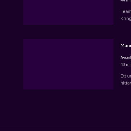
44 mi
Team
Kring
Mann
Avsni
43 mi
Ett u
hitta