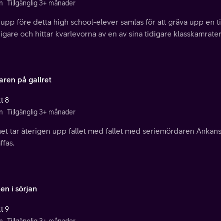
n
Tillgänglig 3+ månader
rupp före detta high school-elever samlas för att gräva upp en 
digare och hittar kvarlevorna av en av sina tidigare klasskamrater
aren på gallret
t 8
n
Tillgänglig 3+ månader
et tar återigen upp fallet med fallet med seriemördaren Änkan
ffas.
en i sörjan
t 9