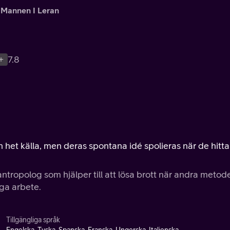
Mannen I Leran
+
7.8
en het källa, men deras spontana idé spolieras när de hitta
ntropolog som hjälper till att lösa brott när andra metod
iga arbete.
Tillgängliga språk