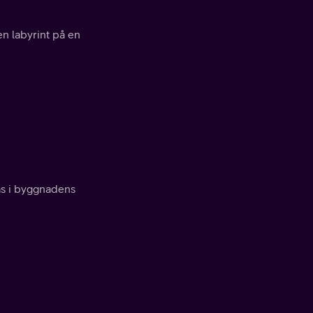
en labyrint på en
as i byggnadens