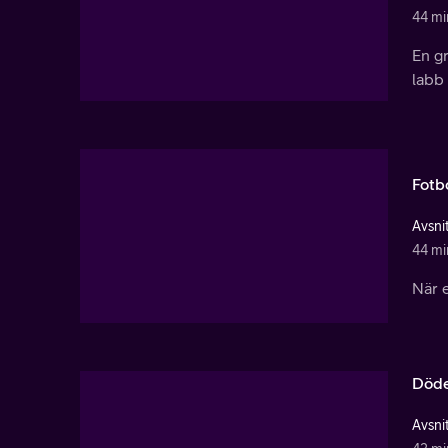
44 mi
En gr
labb 
Fotb
Avsnit
44 mi
När e
Döde
Avsnit