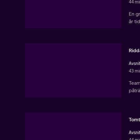
44 mi
En g
år ti
Ridd
Avsnit
43 mi
Team
påträ
Tomt
Avsnit