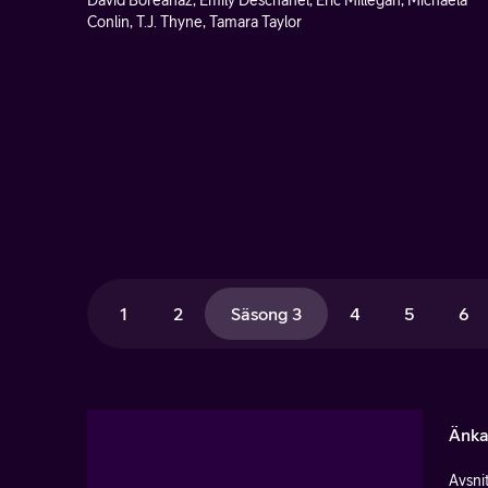
David Boreanaz, Emily Deschanel, Eric Millegan, Michaela
Conlin, T.J. Thyne, Tamara Taylor
1
2
Säsong 3
4
5
6
Änka
Avsnit