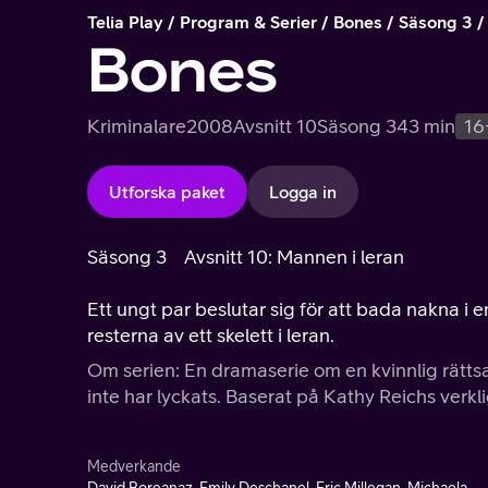
Telia Play
Program & Serier
Bones
Säsong 3
Bones
Kriminalare
2008
Avsnitt 10
Säsong 3
43 min
16
Utforska paket
Logga in
Säsong 3
Avsnitt 10: Mannen i leran
Ett ungt par beslutar sig för att bada nakna i 
resterna av ett skelett i leran.
Om serien: En dramaserie om en kvinnlig rättsa
inte har lyckats. Baserat på Kathy Reichs verkl
Medverkande