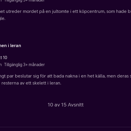
n
Tillgänglig 3+ månader
et utreder mordet på en jultomte i ett köpcentrum, som hade by
le.
en i leran
tt 10
n
Tillgänglig 3+ månader
ngt par beslutar sig för att bada nakna i en het källa, men deras
r resterna av ett skelett i leran.
10 av 15 Avsnitt