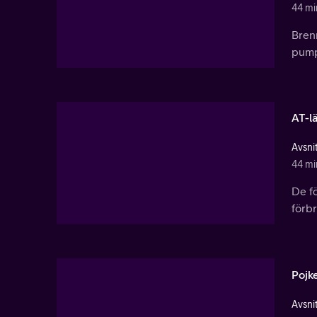
44 mi
Brenn
pump
AT-l
Avsnit
44 mi
De f
förb
Pojke
Avsnit