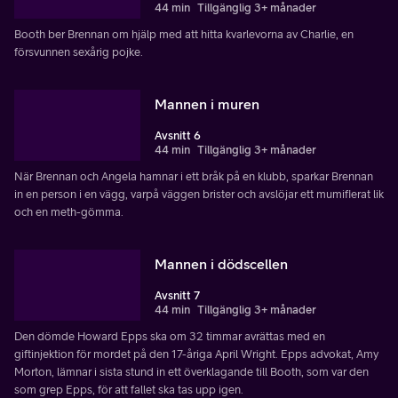
44 min
Tillgänglig 3+ månader
Booth ber Brennan om hjälp med att hitta kvarlevorna av Charlie, en
försvunnen sexårig pojke.
Mannen i muren
Avsnitt 6
44 min
Tillgänglig 3+ månader
När Brennan och Angela hamnar i ett bråk på en klubb, sparkar Brennan
in en person i en vägg, varpå väggen brister och avslöjar ett mumifierat lik
och en meth-gömma.
Mannen i dödscellen
Avsnitt 7
44 min
Tillgänglig 3+ månader
Den dömde Howard Epps ska om 32 timmar avrättas med en
giftinjektion för mordet på den 17-åriga April Wright. Epps advokat, Amy
Morton, lämnar i sista stund in ett överklagande till Booth, som var den
som grep Epps, för att fallet ska tas upp igen.