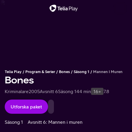
Viktigt meddelande
Telia Play
Program & Serier
Bones
Säsong 1
Mannen I Muren
Bones
Kriminalare
2005
Avsnitt 6
Säsong 1
44 min
16+
7.8
Utforska paket
Säsong 1
Avsnitt 6: Mannen i muren