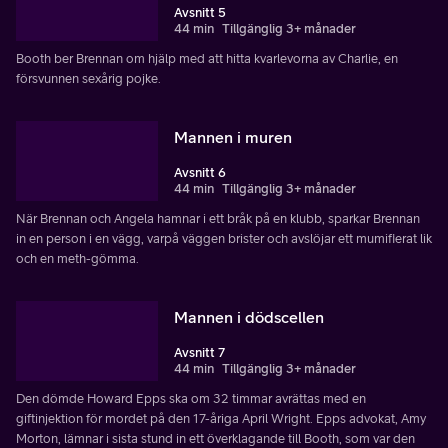
Avsnitt 5
44 min
Tillgänglig 3+ månader
Booth ber Brennan om hjälp med att hitta kvarlevorna av Charlie, en
försvunnen sexårig pojke.
Mannen i muren
Avsnitt 6
44 min
Tillgänglig 3+ månader
När Brennan och Angela hamnar i ett bråk på en klubb, sparkar Brennan
in en person i en vägg, varpå väggen brister och avslöjar ett mumifierat lik
och en meth-gömma.
Mannen i dödscellen
Avsnitt 7
44 min
Tillgänglig 3+ månader
Den dömde Howard Epps ska om 32 timmar avrättas med en
giftinjektion för mordet på den 17-åriga April Wright. Epps advokat, Amy
Morton, lämnar i sista stund in ett överklagande till Booth, som var den