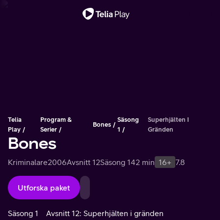
Viktigt meddelande
Telia
Program &
Säsong
Superhjälten I
Bones
Play
Serier
1
Gränden
Bones
Kriminalare
2006
Avsnitt 12
Säsong 1
42 min
16+
7.8
Utforska paket
Säsong 1
Avsnitt 12: Superhjälten i gränden