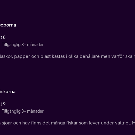
oporna
t 8
Tillgänglig 3+ månader
laskor, papper och plast kastas i olika behållare men varför ska
iskarna
t 9
Tillgänglig 3+ månader
a sjöar och hav finns det många fiskar som lever under vattnet.