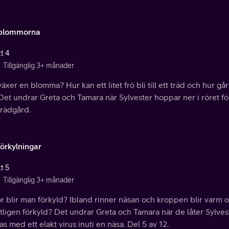
blommorna
t 4
Tillgänglig 3+ månader
äxer en blomma? Hur kan ett litet frö bli till ett träd och hur gå
Det undrar Greta och Tamara när Sylvester hoppar ner i röret för 
trädgård.
örkylningar
t 5
Tillgänglig 3+ månader
r blir man förkyld? Ibland rinner näsan och kroppen blir varm o
ligen förkyld? Det undrar Greta och Tamara när de låter Sylvest
as med ett elakt virus inuti en näsa. Del 5 av 12.