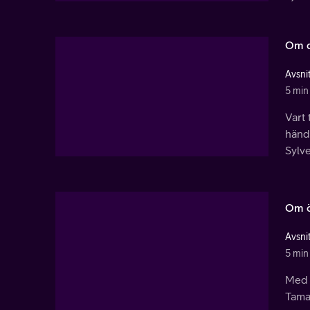
Om d
Avsnit
5 min
Vart
händ
Sylve
Om 
Avsnit
5 min
Med v
Tamar