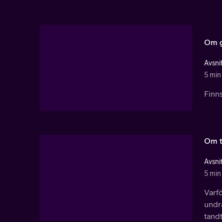
Om g
Avsnit
5 min
Finns
Om t
Avsnit
5 min
Varf
undra
tandt