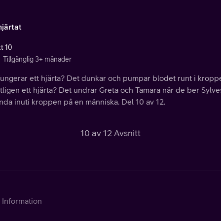
järtat
tt 10
Tillgänglig 3+ månader
fungerar ett hjärta? Det dunkar och pumpar blodet runt i krop
ligen ett hjärta? Det undrar Greta och Tamara när de ber Sylvest
anda inuti kroppen på en människa. Del 10 av 12.
10 av 12 Avsnitt
Information
Kontakta Telia