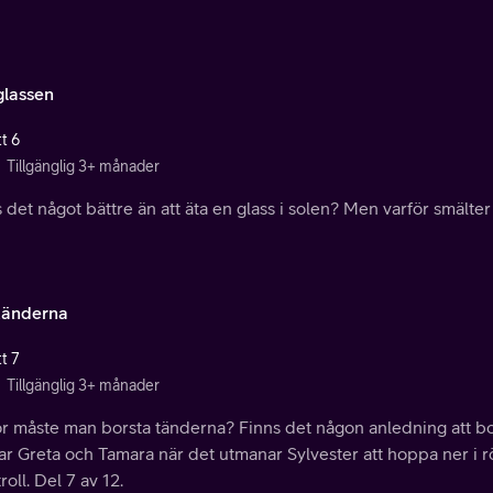
lassen
t 6
Tillgänglig 3+ månader
 det något bättre än att äta en glass i solen? Men varför smälter
änderna
t 7
Tillgänglig 3+ månader
ör måste man borsta tänderna? Finns det någon anledning att bo
r Greta och Tamara när det utmanar Sylvester att hoppa ner i rö
roll. Del 7 av 12.