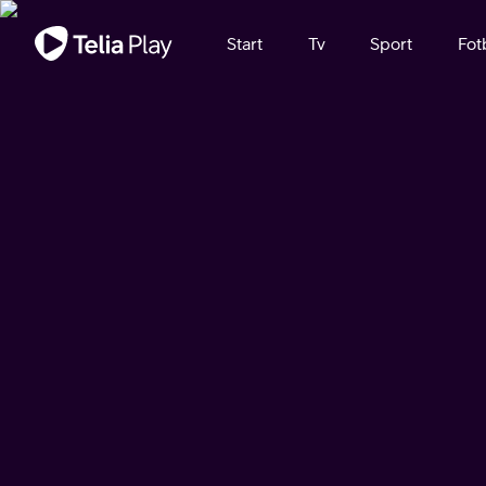
Viktigt meddelande
Start
Tv
Sport
Fot