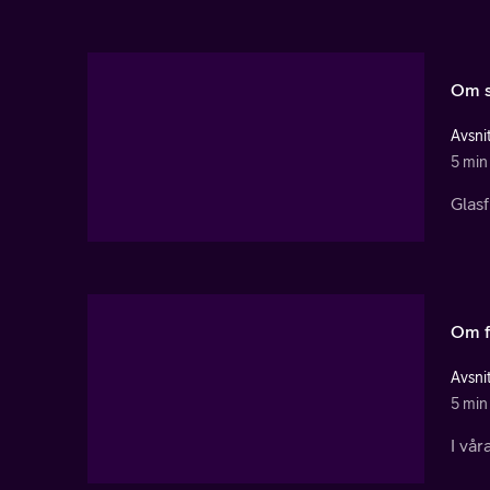
Om s
Avsnit
5 min
Glasf
Om f
Avsnit
5 min
I vår