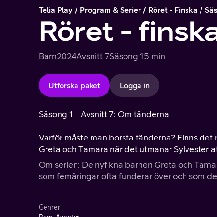
Telia Play
Program & Serier
Röret - Finska
Säs
Röret - finsk
Barn
2024
Avsnitt 7
Säsong 1
5 min
Utforska paket
Logga in
Säsong 1
Avsnitt 7: Om tänderna
Varför måste man borsta tänderna? Finns det 
Greta och Tamara när det utmanar Sylvester att 
Om serien: De nyfikna barnen Greta och Tamara
som femåringar ofta funderar över och som de gö
Genrer