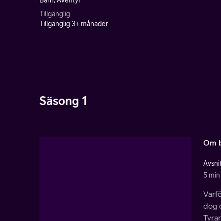
Barn, Äventyr
Tillgänglig
Tillgänglig 3+ månader
Säsong 1
Om b
Avsnit
5 min
Varfö
dog d
Tyran