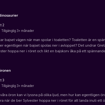
inosaurier
t 2
Tillgänglig 3+ månader
 tar bajset vägen när man spolar i toaletten? Toaletten är en s
er egentligen när bajset spolas ner i avloppet? Det undrar Gre
ster hoppa ner i röret och likt en bajskorv åka på ett spännande
öronen
t 3
Tillgänglig 3+ månader
åra öron kan vi lyssna på olika ljud, men hur kan egentligen ö
a när de ber Sylvester hoppa ner i röret för att landa inuti ett ö