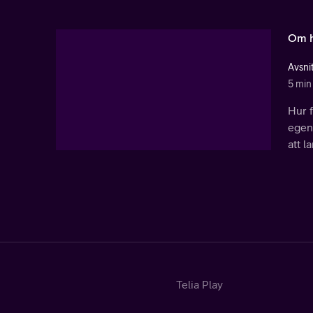
Om h
Avsni
5 min
Hur 
egent
att l
Telia Play
Start