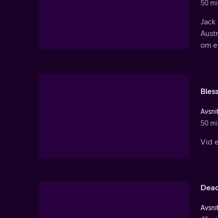
50 mi
Jack 
Aust
om e
Bless
Avsnit
50 mi
Vid e
Dead
Avsnit