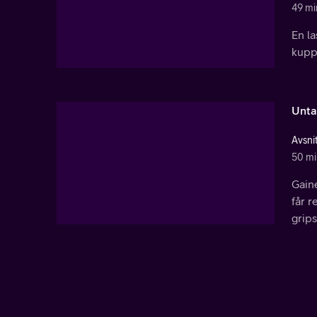
49 mi
En la
kupp 
Unta
Avsnit
50 mi
Gaine
får r
grips