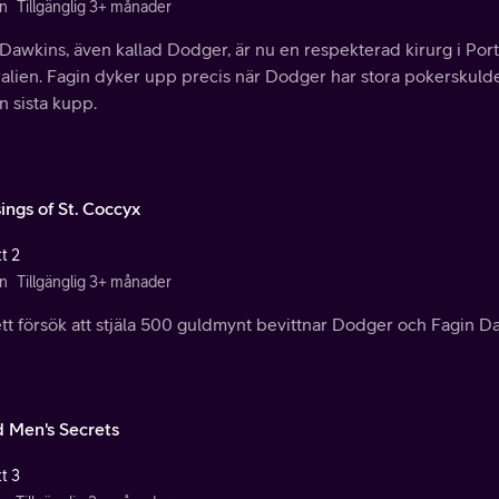
n
Tillgänglig 3+ månader
Dawkins, även kallad Dodger, är nu en respekterad kirurg i Port 
ralien. Fagin dyker upp precis när Dodger har stora pokerskul
n sista kupp.
ings of St. Coccyx
t 2
n
Tillgänglig 3+ månader
tt försök att stjäla 500 guldmynt bevittnar Dodger och Fagin Dar
 Men's Secrets
t 3