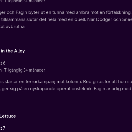
n
Tillgänglig 3+ månader
er och Fagin byter ut en tunna med ambra mot en förfalskning
 tillsammans slutar det hela med en duell. När Dodger och Sneed
at avbrutna.
 in the Alley
t 6
n
Tillgänglig 3+ månader
s startar en terrorkampanj mot kolonin. Red grips för att hon stu
, ger sig på en nyskapande operationsteknik. Fagin är ärlig med
Lettuce
t 7