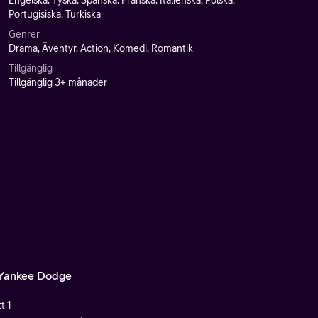
Engelska, Tyska, Spanska, Franska, Italienska, Polska,
Portugisiska, Turkiska
Genrer
Drama, Äventyr, Action, Komedi, Romantik
Tillgänglig
Tillgänglig 3+ månader
Yankee Dodge
t 1