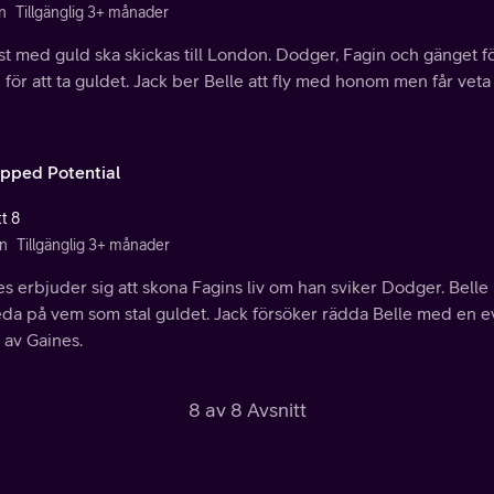
n
Tillgänglig 3+ månader
st med guld ska skickas till London. Dodger, Fagin och gänget f
för att ta guldet. Jack ber Belle att fly med honom men får vet
pped Potential
t 8
n
Tillgänglig 3+ månader
s erbjuder sig att skona Fagins liv om han sviker Dodger. Belle
eda på vem som stal guldet. Jack försöker rädda Belle med en e
 av Gaines.
8 av 8 Avsnitt