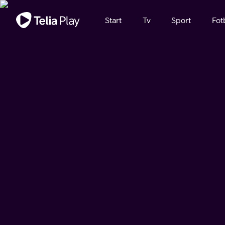
Viktigt meddelande
Start
Tv
Sport
Fot