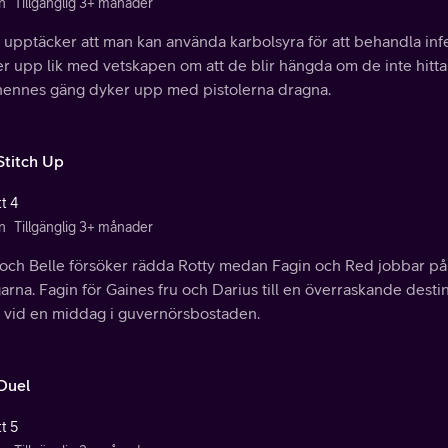
n
Tillgänglig 3+ månader
e upptäcker att man kan använda karbolsyra för att behandla in
er upp lik med vetskapen om att de blir hängda om de inte hit
hennes gäng dyker upp med pistolerna dragna.
Stitch Up
t 4
n
Tillgänglig 3+ månader
 och Belle försöker rädda Rotty medan Fagin och Red jobbar på
rna. Fagin för Gaines fru och Darius till en överraskande desti
e vid en middag i guvernörsbostaden.
Duel
t 5