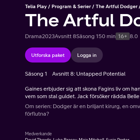
Telia Play
Program & Serier
The Artful Dodger
The Artful D
Drama
2023
Avsnitt 8
Säsong 1
50 min
16+
8.0
Utforska paket
Logga in
Säsong 1
Avsnitt 8: Untapped Potential
Gaines erbjuder sig att skona Fagins liv om ha
vem som stal guldet. Jack försöker rädda Belle
Om serien: Dodger är en briljant kirurg, en omv
förflutna?
Medverkande