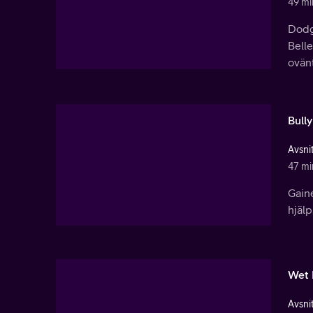
49 mi
Dodg
Belle
ovänt
Bully
Avsnit
47 mi
Gaine
hjälp
Wet 
Avsnit