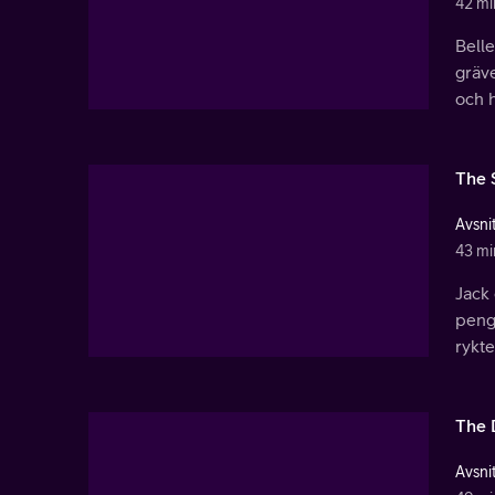
42 mi
Bell
gräv
och 
The 
Avsnit
43 mi
Jack
penga
rykt
The 
Avsnit