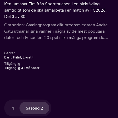
Ken utmanar Tim från Sporttouchen i en nicktävling
samtidigt som de ska samarbeta i en match av FC2026.
Del 3 av 30.
Om serien: Gamingprogram där programledaren André
Gatu utmanar sina vänner i några av de mest populära
dator- och tv-spelen. 20 spel i lika många program ska
klaras av. Vem är bäst, vem har skills?
Genrer
Barn, Fritid, Livsstil
Tillgänglig
Tillgänglig 3+ månader
1
Säsong 2