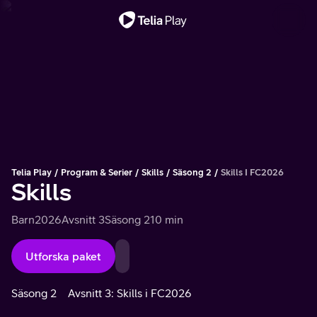
Viktigt meddelande
Telia Play
Program & Serier
Skills
Säsong 2
Skills I FC2026
Skills
Barn
2026
Avsnitt 3
Säsong 2
10 min
Utforska paket
Säsong 2
Avsnitt 3: Skills i FC2026