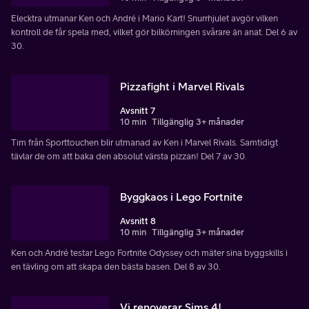
Elecktra utmanar Ken och André i Mario Kart! Snurrhjulet avgör vilken
kontroll de får spela med, vilket gör bilkörningen svårare än anat. Del 6 av
30.
Pizzafight i Marvel Rivals
Avsnitt 7
10 min
Tillgänglig 3+ månader
Tim från Sporttouchen blir utmanad av Ken i Marvel Rivals. Samtidigt
tävlar de om att baka den absolut värsta pizzan! Del 7 av 30.
Byggkaos i Lego Fortnite
Avsnitt 8
10 min
Tillgänglig 3+ månader
Ken och André testar Lego Fortnite Odyssey och mäter sina byggskills i
en tävling om att skapa den bästa basen. Del 8 av 30.
Vi renoverar Sims 4!