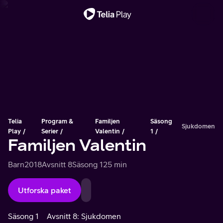
Viktigt meddelande
Telia
Program &
Familjen
Säsong
Sjukdomen
Play
Serier
Valentin
1
Familjen Valentin
Barn
2018
Avsnitt 8
Säsong 1
25 min
Utforska paket
Säsong 1
Avsnitt 8: Sjukdomen