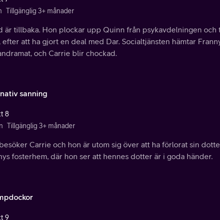
n
Tillgänglig 3+ månader
d är tillbaka. Hon plockar upp Quinn från psykavdelningen och 
, efter att ha gjort en deal med Dar. Socialtjänsten hämtar Frann
andramat, och Carrie blir chockad.
rnativ sanning
t 8
n
Tillgänglig 3+ månader
besöker Carrie och hon är utom sig över att ha förlorat sin dotte
ys fosterhem, där hon ser att hennes dotter är i goda händer.
mpdockor
t 9