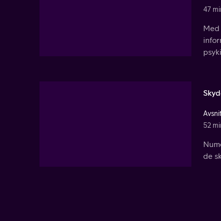
47 mi
Med h
infor
psyki
Skyd
Avsni
52 mi
Nume
de s