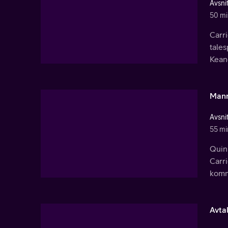
Avsnit
50 mi
Carri
tale
Keane
Mann
Avsnit
55 mi
Quinn
Carri
komme
Avta