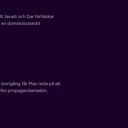
tt Javadi och Dar förfalskar
ie en domstolsutsedd
 bortgång, får Max reda på att
eefes propagandamaskin.