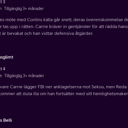
t 3
n
Tillgänglig 3+ månader
es möte med Conlins källa går snett, deras överenskommelse dra
 tas upp i rätten. Carrie kräver in gentjänster för att rädda han
 är bevakat och han vidtar defensiva åtgärder.
usglimt
t 4
n
Tillgänglig 3+ månader
 vare Carrie lägger FBI ner anklagelserna mot Sekou, men Reda
kommer att sluta illa om han fortsätter med sitt hemlighetsmaker
 Belli