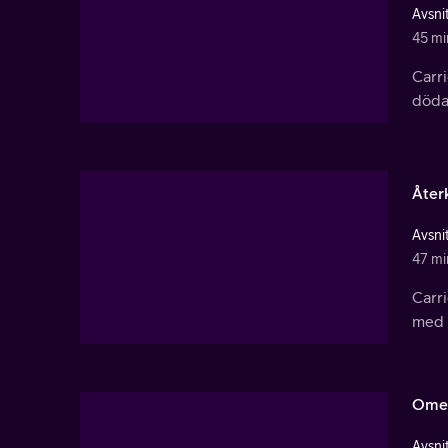
Avsnit
45 mi
Carr
dödad
Åter
Avsnit
47 mi
Carri
med 
Omed
Avsnit