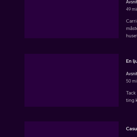
Avsnit
49 mi
Carri
måste
huset
En lj
Avsnit
50 mi
Tack
ting 
Casus