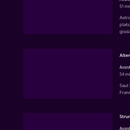
51 mi
Astri
plats
gissl
Alte
Avsnit
54 mi
Saul 
Frann
Stru
Avsnit