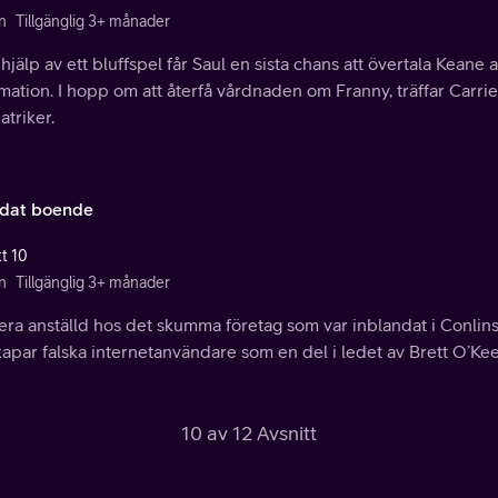
n
Tillgänglig 3+ månader
jälp av ett bluffspel får Saul en sista chans att övertala Keane a
mation. I hopp om att återfå vårdnaden om Franny, träffar Carr
atriker.
dat boende
tt 10
n
Tillgänglig 3+ månader
ra anställd hos det skumma företag som var inblandat i Conlins
kapar falska internetanvändare som en del i ledet av Brett O’K
10 av 12 Avsnitt