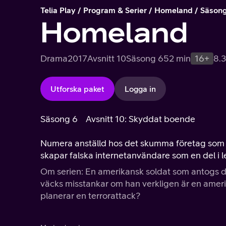
Telia Play
Program & Serier
Homeland
Säsong
Homeland
Drama
2017
Avsnitt 10
Säsong 6
52 min
16+
8.3
Utforska paket
Logga in
Säsong 6
Avsnitt 10: Skyddat boende
Numera anställd hos det skumma företag som va
skapar falska internetanvändare som en del i
Om serien: En amerikansk soldat som antogs död
väcks misstankar om han verkligen är en amerik
planerar en terrorattack?