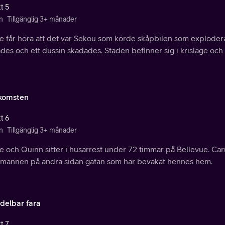
t 5
n
Tillgänglig 3+ månader
ie får höra att det var Sekou som körde skåpbilen som exploder
es och ett dussin skadades. Staden befinner sig i krisläge och K
komsten
t 6
n
Tillgänglig 3+ månader
e och Quinn sitter i husarrest under 72 timmar på Bellevue. Carr
mannen på andra sidan gatan som har bevakat hennes hem.
elbar fara
t 7