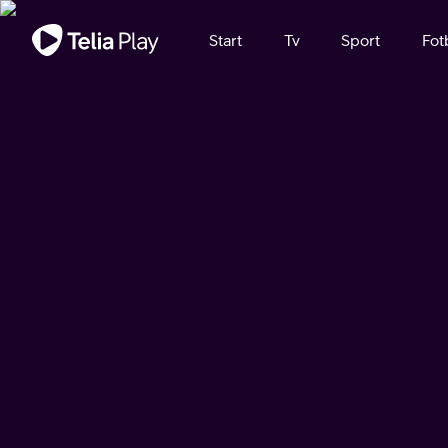
Viktigt meddelande
Start
Tv
Sport
Fot