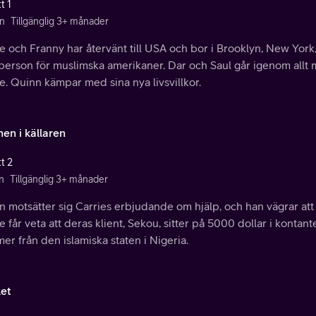
t 1
n
Tillgänglig 3+ månader
e och Franny har återvänt till USA och bor i Brooklyn, New York
sperson för muslimska amerikaner. Dar och Saul går igenom all
. Quinn kämpar med sina nya livsvillkor.
en i källaren
t 2
n
Tillgänglig 3+ månader
 motsätter sig Carries erbjudande om hjälp, och han vägrar att
e får veta att deras klient, Sekou, sitter på 5000 dollar i kontant
r från den islamiska staten i Nigeria.
let