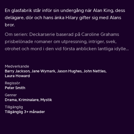
En glasfabrik står inför sin undergång när Alan King, dess
delägare, dör och hans änka Hilary gifter sig med Alans
bror.
Om serien: Deckarserie baserad på Caroline Grahams
prisbelönade romaner om utpressning, intriger, svek,
otrohet och mord i den vid första anblicken lantliga idyllen
Midsommer, där poliskommissarie Barnaby aldrig går
sysslolös.
Medverkande
Barry Jackson, Jane Wymark, Jason Hughes, John Nettles,
Laura Howard
Regissör
Peter Smith
Genrer
Drama, Kriminalare, Mystik
Tillgänglig
Tillgänglig 3+ månader