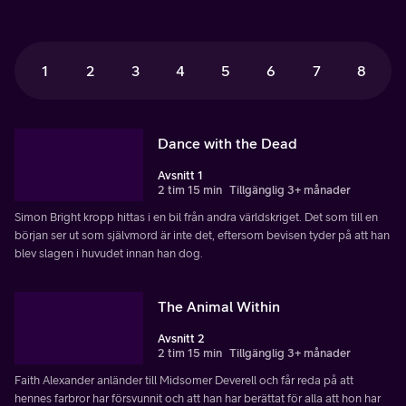
1
2
3
4
5
6
7
8
Dance with the Dead
Avsnitt 1
2 tim 15 min
Tillgänglig 3+ månader
Simon Bright kropp hittas i en bil från andra världskriget. Det som till en
början ser ut som självmord är inte det, eftersom bevisen tyder på att han
blev slagen i huvudet innan han dog.
The Animal Within
Avsnitt 2
2 tim 15 min
Tillgänglig 3+ månader
Faith Alexander anländer till Midsomer Deverell och får reda på att
hennes farbror har försvunnit och att han har berättat för alla att hon har