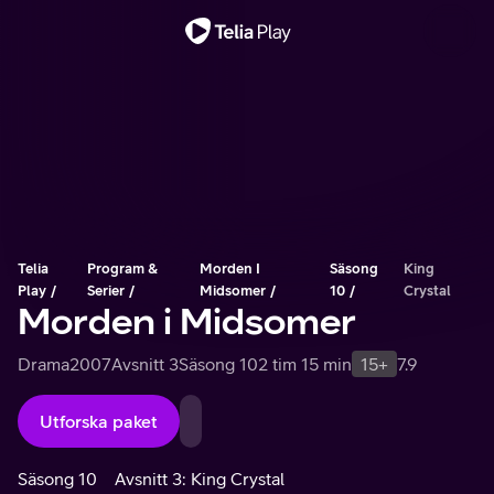
Viktigt meddelande
Telia
Program &
Morden I
Säsong
King
Play
Serier
Midsomer
10
Crystal
Morden i Midsomer
Drama
2007
Avsnitt 3
Säsong 10
2 tim 15 min
15+
7.9
Utforska paket
Säsong 10
Avsnitt 3: King Crystal