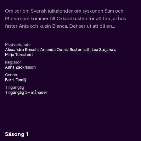
Om serien: Svensk julkalender om syskonen Sam och
Minna som kommer till Orkidékusten för att fira jul hos
faster Anja och kusin Bianca. Det ser ut att bli en
spännande jul när en mask och andra mystiska föremål
flyter iland vid deras strand.
Medverkande
Alexandra Breschi, Amanda Ooms, Buster Isitt, Lea Stojanov,
Mirja Turestedt
Regissör
Anna Zackrisson
Genrer
Barn, Familj
Tillgänglig
Tillgänglig 3+ månader
Säsong 1