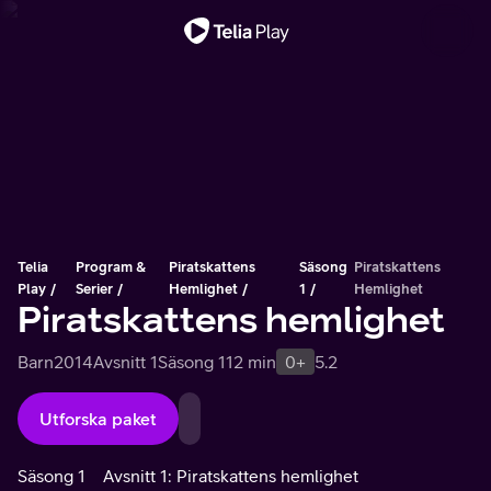
Viktigt meddelande
Telia
Program &
Piratskattens
Säsong
Piratskattens
Play
Serier
Hemlighet
1
Hemlighet
Piratskattens hemlighet
Barn
2014
Avsnitt 1
Säsong 1
12 min
0+
5.2
Utforska paket
Säsong 1
Avsnitt 1: Piratskattens hemlighet