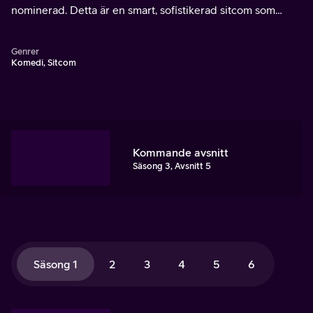
nominerad. Detta är en smart, sofistikerad sitcom som
följer en grupp vänner som lever i New York.
Genrer
Komedi, Sitcom
Kommande avsnitt
Säsong 3, Avsnitt 5
Säsong 1
2
3
4
5
6