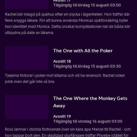
Avsnitt 17
Tillgänglig till lördag 15 augusti 03:00
Rachel blir inlagd på sjukhus efter en olycka i lägenheten. Hon träffar där
flera snygga läkare. För att kunna använda Monicas sjukförsäkring byter
hon identitet med Monica. Detta orsakar komplikationer när de båda blir
utbjudna på date av läkarna.
The One with All the Poker
Avsnitt 18
Tillgänglig till lördag 15 augusti 03:30
Tjejerna förlorar i poker mot killarna och vill ha revansch. Rachel söker
jobb men det går inte så bra.
The One Where the Monkey Gets
Away
Avsnitt 19
Tillgänglig till söndag 16 augusti 03:00
Ross lämnar i största förtroende över sin kära apa Marcel till Rachel - och
hon tappar bort den. En skjutglad djurfångare träffar Phoebe istället för