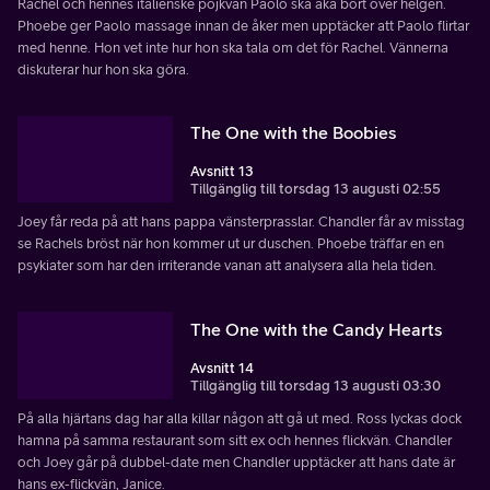
Rachel och hennes italienske pojkvän Paolo ska åka bort over helgen.
Phoebe ger Paolo massage innan de åker men upptäcker att Paolo flirtar
med henne. Hon vet inte hur hon ska tala om det för Rachel. Vännerna
diskuterar hur hon ska göra.
The One with the Boobies
Avsnitt 13
Tillgänglig till torsdag 13 augusti 02:55
Joey får reda på att hans pappa vänsterprasslar. Chandler får av misstag
se Rachels bröst när hon kommer ut ur duschen. Phoebe träffar en en
psykiater som har den irriterande vanan att analysera alla hela tiden.
The One with the Candy Hearts
Avsnitt 14
Tillgänglig till torsdag 13 augusti 03:30
På alla hjärtans dag har alla killar någon att gå ut med. Ross lyckas dock
hamna på samma restaurant som sitt ex och hennes flickvän. Chandler
och Joey går på dubbel-date men Chandler upptäcker att hans date är
hans ex-flickvän, Janice.