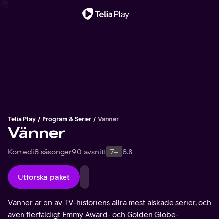
Viktigt meddelande
Telia Play
Program & Serier
Vänner
Vänner
Komedi
8 säsonger
90 avsnitt
7+
8.8
Utforska paket
Vänner är en av TV-historiens allra mest älskade serier, och
även flerfaldigt Emmy Award- och Golden Globe-