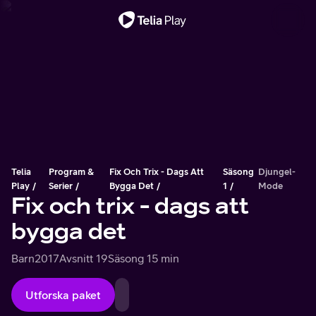
Viktigt meddelande
Telia
Program &
Fix Och Trix - Dags Att
Säsong
Djungel-
Play
Serier
Bygga Det
1
Mode
Fix och trix - dags att
bygga det
Barn
2017
Avsnitt 19
Säsong 1
5 min
Utforska paket