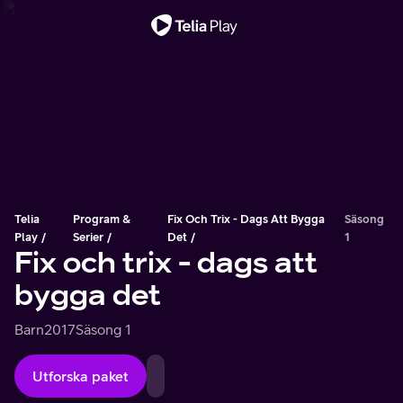
Viktigt meddelande
Telia
Program &
Fix Och Trix - Dags Att Bygga
Säsong
Play
Serier
Det
1
Fix och trix - dags att
bygga det
Barn
2017
Säsong 1
Utforska paket