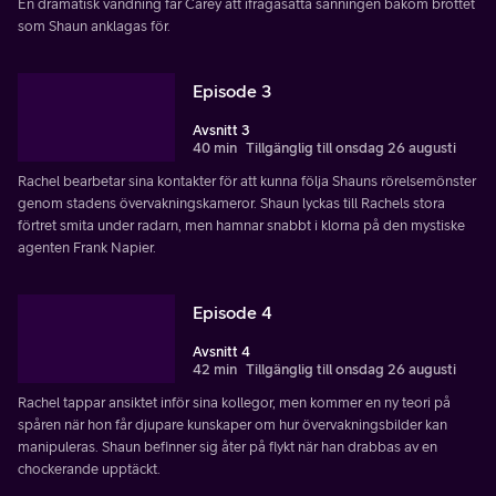
En dramatisk vändning får Carey att ifrågasätta sanningen bakom brottet
som Shaun anklagas för.
Episode 3
Avsnitt 3
40 min
Tillgänglig till onsdag 26 augusti
Rachel bearbetar sina kontakter för att kunna följa Shauns rörelsemönster
genom stadens övervakningskameror. Shaun lyckas till Rachels stora
förtret smita under radarn, men hamnar snabbt i klorna på den mystiske
agenten Frank Napier.
Episode 4
Avsnitt 4
42 min
Tillgänglig till onsdag 26 augusti
Rachel tappar ansiktet inför sina kollegor, men kommer en ny teori på
spåren när hon får djupare kunskaper om hur övervakningsbilder kan
manipuleras. Shaun befinner sig åter på flykt när han drabbas av en
chockerande upptäckt.