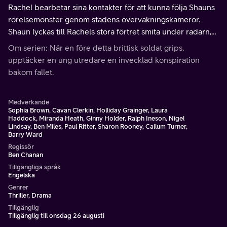
Rachel bearbetar sina kontakter för att kunna följa Shauns
rörelsemönster genom stadens övervakningskameror.
Shaun lyckas till Rachels stora förtret smita under radarn,
men hamnar snabbt i klorna på den mystiske agenten
Om serien: När en före detta brittisk soldat grips,
Frank Napier.
upptäcker en ung utredare en invecklad konspiration
bakom fallet.
Medverkande
Sophia Brown, Cavan Clerkin, Holliday Grainger, Laura
Haddock, Miranda Heath, Ginny Holder, Ralph Ineson, Nigel
Lindsay, Ben Miles, Paul Ritter, Sharon Rooney, Callum Turner,
Barry Ward
Regissör
Ben Chanan
Tillgängliga språk
Engelska
Genrer
Thriller, Drama
Tillgänglig
Tillgänglig till onsdag 26 augusti