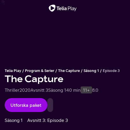
Viktigt meddelande
Telia Play
Program & Serier
The Capture
Säsong 1
Episode 3
The Capture
Thriller
2020
Avsnitt 3
Säsong 1
40 min
11+
8.0
Utforska paket
Säsong 1
Avsnitt 3: Episode 3