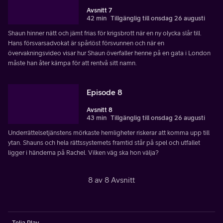
Avsnitt 7
42 min
Tillgänglig till onsdag 26 augusti
Shaun hinner nätt och jämt frias för krigsbrott när en ny olycka slår till.
Hans försvarsadvokat är spårlöst försvunnen och när en
övervakningsvideo visar hur Shaun överfaller henne på en gata i London
måste han åter kämpa för att rentvå sitt namn.
Episode 8
Avsnitt 8
43 min
Tillgänglig till onsdag 26 augusti
Underrättelsetjänstens mörkaste hemligheter riskerar att komma upp till
ytan. Shauns och hela rättssystemets framtid står på spel och utfallet
ligger i händerna på Rachel. Vilken väg ska hon välja?
8 av 8 Avsnitt
Telia Play