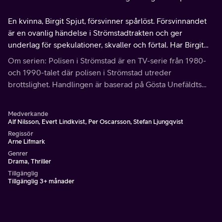
En kvinna, Birgit Spjut, försvinner spårlöst. Försvinnandet
är en ovanlig händelse i Strömstadtrakten och ger
underlag för spekulationer, skvaller och förtal. Har Birgit
Spjut lämnat sin man, råkat ur för en olyckshändelse eller
Om serien: Polisen i Strömstad är en TV-serie från 1980-
blivit mördad?
och 1990-talet där polisen i Strömstad utreder
brottslighet. Handlingen är baserad på Gösta Unefäldts
kriminalromaner. Serien fick beröm från poliskåren för sin
trovärdighet.
Medverkande
Alf Nilsson, Evert Lindkvist, Per Oscarsson, Stefan Ljungqvist
Regissör
Arne Lifmark
Genrer
Drama, Thriller
Tillgänglig
Tillgänglig 3+ månader