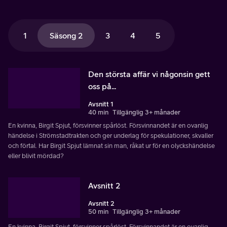
1
Säsong 2
3
4
5
Den största affär vi någonsin gett
oss på...
Avsnitt 1
40 min
Tillgänglig 3+ månader
En kvinna, Birgit Spjut, försvinner spårlöst. Försvinnandet är en ovanlig
händelse i Strömstadtrakten och ger underlag för spekulationer, skvaller
och förtal. Har Birgit Spjut lämnat sin man, råkat ur för en olyckshändelse
eller blivit mördad?
Avsnitt 2
Avsnitt 2
50 min
Tillgänglig 3+ månader
En kvinna, Birgit Spjut, försvinner spårlöst. Försvinnandet är en ovanlig