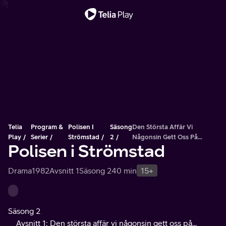
Viktigt meddelande
Telia
Program &
Polisen I
Säsong
Den Största Affär Vi
Play
Serier
Strömstad
2
Någonsin Gett Oss På...
Polisen i Strömstad
Drama
1982
Avsnitt 1
Säsong 2
40 min
15+
Säsong 2
Avsnitt 1: Den största affär vi någonsin gett oss på...