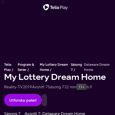
Viktigt meddelande
Telia
Program &
My Lottery Dream
Säsong
Delaware Dream
Play
Serier
Home
7
Home
My Lottery Dream Home
Reality-TV
2019
Avsnitt 7
Säsong 7
32 min
11+
6.9
Utforska paket
Säsong 7
Avsnitt 7: Delaware Dream Home