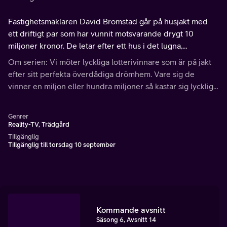
Fastighetsmäklaren David Bromstad går på husjakt med
ett driftigt par som har vunnit motsvarande drygt 10
miljoner kronor. De letar efter ett hus i det lugna,
avslappnande Bethany Beach i Delaware.
Om serien: Vi möter lyckliga lotterivinnare som är på jakt
efter sitt perfekta överdådiga drömhem. Vare sig de
vinner en miljon eller hundra miljoner så kastar sig lyckliga
lotterivinnare huvudstupa in på fastighetsmarknaden.
Genrer
Reality-TV, Trädgård
Tillgänglig
Tillgänglig till torsdag 10 september
Kommande avsnitt
Säsong 6, Avsnitt 14