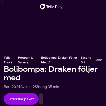
Viktigt meddelande
Telia
Program &
Bolibompa: Draken Följer
Säsong
Bebis
Play
Serier
Med
3
Bolibompa: Draken följer
med
Barn
2024
Avsnitt 2
Säsong 3
5 min
Utforska paket