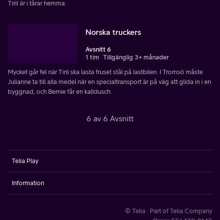
Tiril är i tårar hemma.
Norska truckers
Avsnitt 6
1 tim
Tillgänglig 3+ månader
Mycket går fel när Tiril ska lasta fruset stål på lastbilen. I Tromsö måste
Julianne ta till alla medel när en specialtransport är på väg att glida in i en
byggnad, och Bernie får en kalldusch.
6 av 6 Avsnitt
Telia Play
Information
© Telia · Part of Telia Company