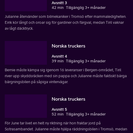
Avsnitt 3
42 min
Tillgänglig 3+ månader
Julianne återvänder som bilmekaniker i Tromsö efter mammaledigheten.
Eirik kör långt och oroar sig för gardiner och färgval, medan Tiril vaknar
av lågt däcktryck.
Norska truckers
Avsnitt 4
39 min
Tillgänglig 3+ månader
Bernie måste kämpa sig igenom 16 leveranser i Bergen-området, Tiril
river upp skyddsräcken med sin pappa och Julianne måste faktiskt bärga
bärgningsbilen på såpiga vintervägar.
Norska truckers
Avsnitt 5
52 min
Tillgänglig 3+ månader
För June tar livet en helt ny riktning när hon fraktar jord på
Sotrasambandet. Julianne måste hjälpa räddningsbilen i Tromsö, medan