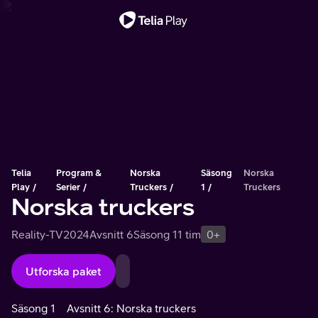
Viktigt meddelande
Telia
Program &
Norska
Säsong
Norska
Play
Serier
Truckers
1
Truckers
Norska truckers
Reality-TV
2024
Avsnitt 6
Säsong 1
1 tim
0+
Utforska paket
Säsong 1
Avsnitt 6: Norska truckers