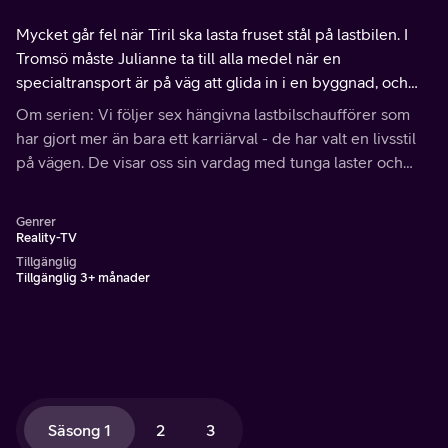
Mycket går fel när Tiril ska lasta fruset stål på lastbilen. I
Tromsö måste Julianne ta till alla medel när en
specialtransport är på väg att glida in i en byggnad, och
Bernie får en kalldusch.
Om serien: Vi följer sex hängivna lastbilschaufförer som
har gjort mer än bara ett karriärval - de har valt en livsstil
på vägen. De visar oss sin vardag med tunga laster och
långa timmar bakom ratten.
Genrer
Reality-TV
Tillgänglig
Tillgänglig 3+ månader
Säsong 1
2
3