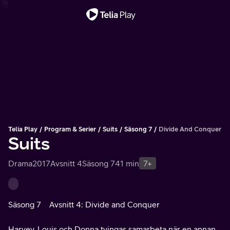
Viktigt meddelande
Telia Play
Program & Serier
Suits
Säsong 7
Divide And Conquer
Suits
Drama
2017
Avsnitt 4
Säsong 7
41 min
7+
Säsong 7
Avsnitt 4: Divide and Conquer
Harvey, Louis och Donna tvingas samarbeta när en annan