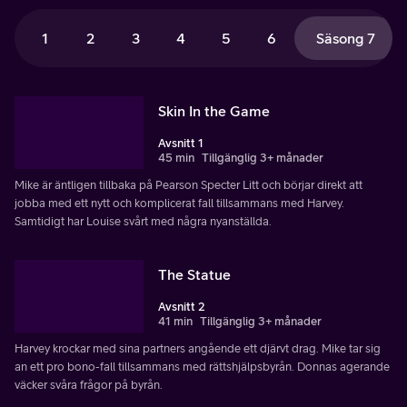
1
2
3
4
5
6
Säsong 7
Skin In the Game
Avsnitt 1
45 min
Tillgänglig 3+ månader
Mike är äntligen tillbaka på Pearson Specter Litt och börjar direkt att
jobba med ett nytt och komplicerat fall tillsammans med Harvey.
Samtidigt har Louise svårt med några nyanställda.
The Statue
Avsnitt 2
41 min
Tillgänglig 3+ månader
Harvey krockar med sina partners angående ett djärvt drag. Mike tar sig
an ett pro bono-fall tillsammans med rättshjälpsbyrån. Donnas agerande
väcker svåra frågor på byrån.