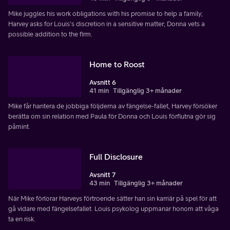
Mike juggles his work obligations with his promise to help a family;
Harvey asks for Louis's discretion in a sensitive matter; Donna vets a
possible addition to the firm.
Home to Roost
Avsnitt 6
41 min
Tillgänglig 3+ månader
Mike får hantera de jobbiga följderna av fängelse-fallet, Harvey försöker
berätta om sin relation med Paula för Donna och Louis förflutna gör sig
påmint.
Full Disclosure
Avsnitt 7
43 min
Tillgänglig 3+ månader
När Mike förlorar Harveys förtroende sätter han sin karriär på spel för att
gå vidare med fängelsefallet. Louis psykolog uppmanar honom att våga
ta en risk.