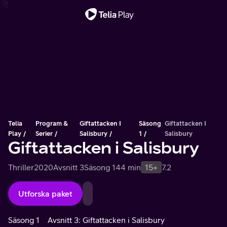
Viktigt meddelande
Telia
Program &
Giftattacken I
Säsong
Giftattacken I
Play
Serier
Salisbury
1
Salisbury
Giftattacken i Salisbury
Thriller
2020
Avsnitt 3
Säsong 1
44 min
15+
7.2
Utforska paket
Säsong 1
Avsnitt 3: Giftattacken i Salisbury