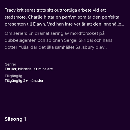
Tracy kritiseras trots sitt outtröttliga arbete vid ett
stadsmöte. Charlie hittar en parfym som är den perfekta
presenten till Dawn. Vad han inte vet är att den innehåller
en dödlig hemlighet.
Om serien: En dramatisering av mordförsöket på
dubbelagenten och spionen Sergei Skripal och hans
dotter Yulia, där det lilla samhället Salisbury blev
skådeplatsen för ett nationellt nödläge.
Genrer
Thriller, Historia, Kriminalare
Tillgänglig
Tillgänglig 3+ månader
Säsong 1