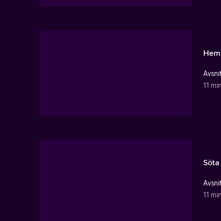
Heml
Avsnit
11 mi
Söta
Avsnit
11 mi