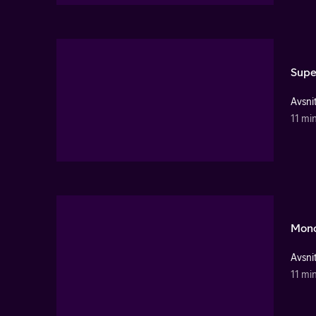
Supe
Avsnit
11 mi
Monc
Avsnit
11 mi