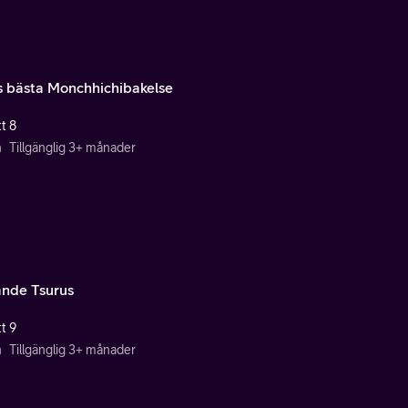
s bästa Monchhichibakelse
t 8
n
Tillgänglig 3+ månader
ande Tsurus
t 9
n
Tillgänglig 3+ månader