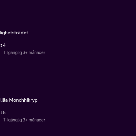
ighetsträdet
t 4
n
Tillgänglig 3+ månader
 lilla Monchhikryp
t 5
n
Tillgänglig 3+ månader