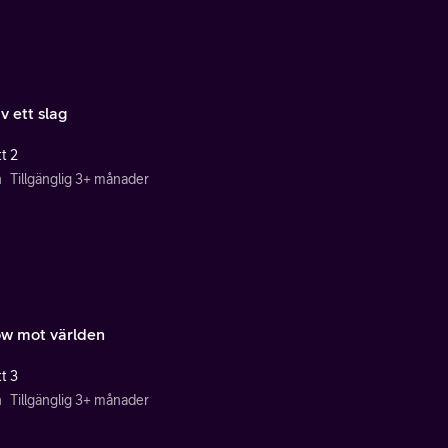
v ett slag
t 2
n
Tillgänglig 3+ månader
ow mot världen
t 3
n
Tillgänglig 3+ månader