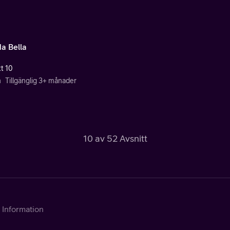
a Bella
tt 10
n
Tillgänglig 3+ månader
10 av 52 Avsnitt
Information
Kontakta Telia