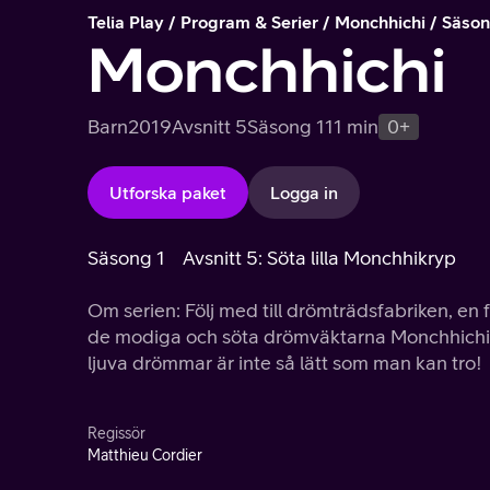
Telia Play
Program & Serier
Monchhichi
Säson
Monchhichi
Barn
2019
Avsnitt 5
Säsong 1
11 min
0+
Utforska paket
Logga in
Säsong 1
Avsnitt 5: Söta lilla Monchhikryp
Om serien: Följ med till drömträdsfabriken, en 
de modiga och söta drömväktarna Monchhichi s
ljuva drömmar är inte så lätt som man kan tro!
Regissör
Matthieu Cordier