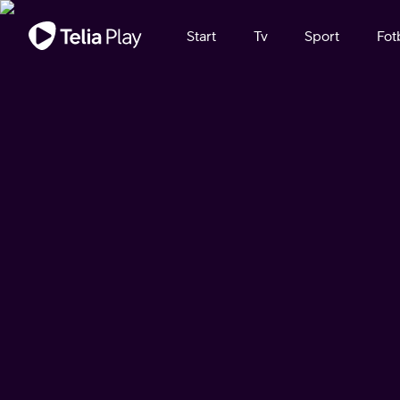
Viktigt meddelande
Start
Tv
Sport
Fot