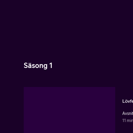
Säsong 1
Lövf
Avsnit
11 mi