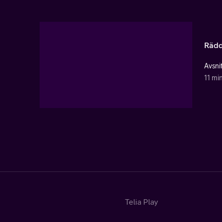
Rädd
Avsni
11 mi
Telia Play
Start