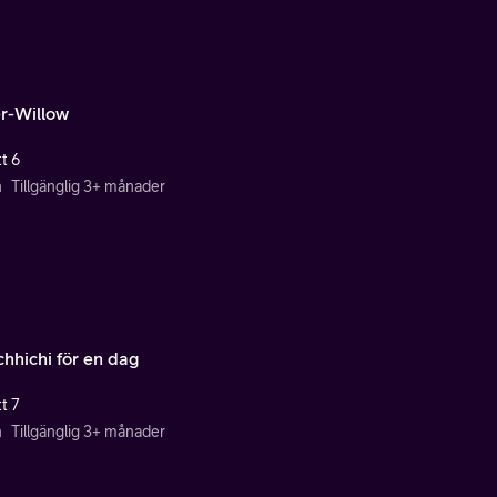
r-Willow
t 6
n
Tillgänglig 3+ månader
hhichi för en dag
t 7
n
Tillgänglig 3+ månader