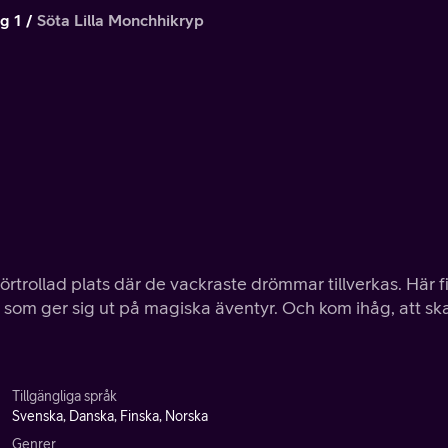
g 1
Söta Lilla Monchhikryp
förtrollad plats där de vackraste drömmar tillverkas. Här f
om ger sig ut på magiska äventyr. Och kom ihåg, att s
Tillgängliga språk
Svenska, Danska, Finska, Norska
Genrer