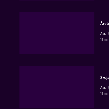
Året
Avsnit
11 mi
Skoj
Avsnit
11 mi