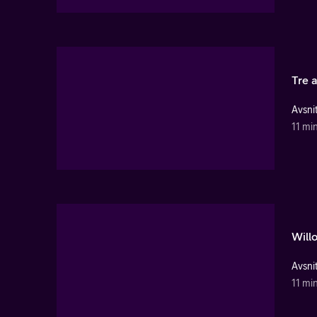
Tre a
Avsnit
11 mi
Will
Avsnit
11 mi