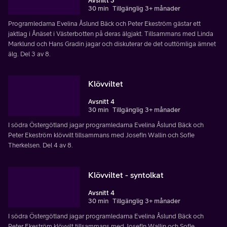
Avsnitt 3
30 min
Tillgänglig 3+ månader
Programledarna Evelina Åslund Bäck och Peter Ekeström gästar ett
jaktlag i Ånäset i Västerbotten på deras älgjakt. Tillsammans med Linda
Marklund och Hans Gradin jagar och diskuterar de det outtömliga ämnet
älg. Del 3 av 8.
Klövviltet
Avsnitt 4
30 min
Tillgänglig 3+ månader
I södra Östergötland jagar programledarna Evelina Åslund Bäck och
Peter Ekeström klövvilt tillsammans med Josefin Wallin och Sofie
Therkelsen. Del 4 av 8.
Klövviltet - syntolkat
Avsnitt 4
30 min
Tillgänglig 3+ månader
I södra Östergötland jagar programledarna Evelina Åslund Bäck och
Peter Ekeström klövvilt tillsammans med Josefin Wallin och Sofie