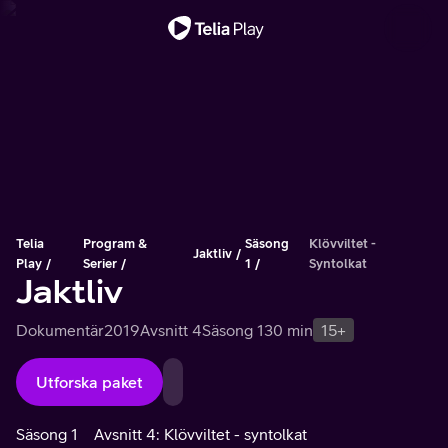
Viktigt meddelande
Telia
Program &
Säsong
Klövviltet -
Jaktliv
Play
Serier
1
Syntolkat
Jaktliv
Dokumentär
2019
Avsnitt 4
Säsong 1
30 min
15+
Utforska paket
Säsong 1
Avsnitt 4: Klövviltet - syntolkat