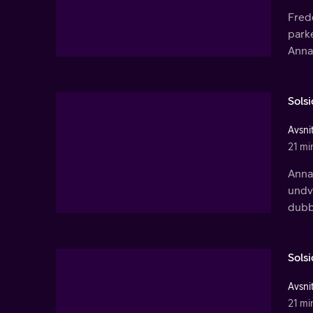
Fredd
park
Anna
Sols
Avsnit
21 mi
Annas
undvi
dubb
Sols
Avsnit
21 mi