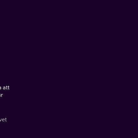
 att
är
vet