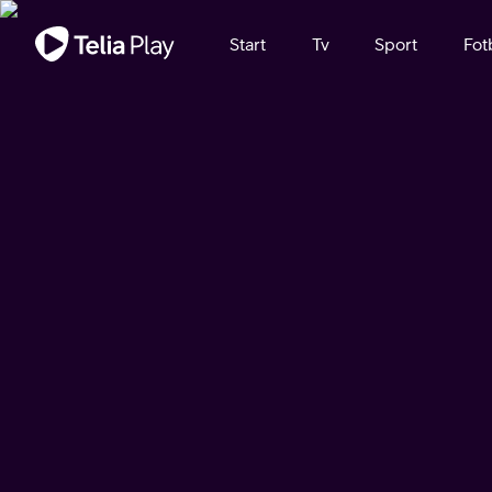
Viktigt meddelande
Start
Tv
Sport
Fot