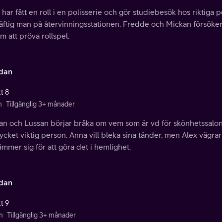
har fått en roll i en polisserie och gör studiebesök hos riktiga p
ftig man på återvinningsstationen. Fredde och Mickan försöker at
 att pröva rollspel.
idan
t 8
n
Tillgänglig 3+ månader
an och Lussan börjar bråka om vem som är vd för skönhetssalong
cket viktig person. Anna vill bleka sina tänder, men Alex vägrar
mmer sig för att göra det i hemlighet.
idan
t 9
n
Tillgänglig 3+ månader