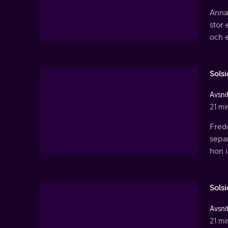
Anna
stor 
och 
Sols
Avsnit
21 mi
Fredd
separ
hon i
Sols
Avsnit
21 mi