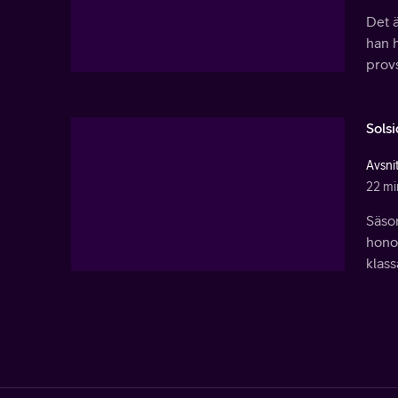
Det ä
han h
prov
Sols
Avsni
22 mi
Säson
hono
klass