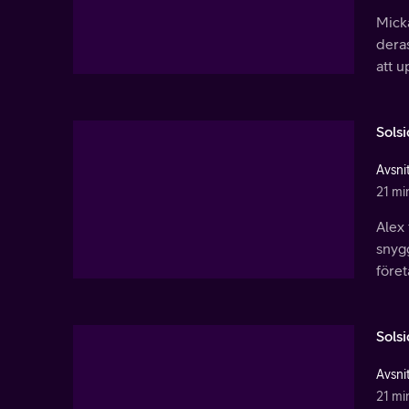
Micka
deras
att u
Sols
Avsnit
21 mi
Alex
snyg
föret
Sols
Avsnit
21 mi