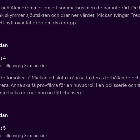
 och Alex drömmer om ett sommarhus men de har inte råd. De k
ek skymmer sjöutsikten och drar ner värdet. Mickan tvingar Fredd
ett nytt oväntat problem dyker upp.
idan
t 4
n
Tillgänglig 3+ månader
e försöker få Mickan att sluta ifrågasätta deras förhållande och
era. Anna ska få provfilma för en huvudroll i en polisserie och tr
nte tacka nej när hon nu fått chansen.
idan
t 5
n
Tillgänglig 3+ månader