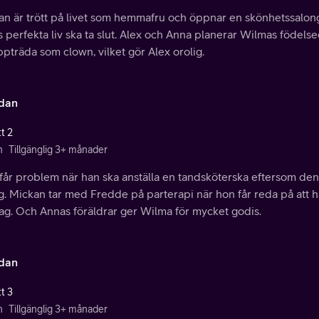
n är trött på livet som hemmafru och öppnar en skönhetssalong.
 perfekta liv ska ta slut. Alex och Anna planerar Wilmas födels
ppträda som clown, vilket gör Alex orolig.
idan
t 2
n
Tillgänglig 3+ månader
 får problem när han ska anställa en tandsköterska eftersom de
g. Mickan tar med Fredde på parterapi när hon får reda på att 
ag. Och Annas föräldrar ger Wilma för mycket godis.
idan
t 3
n
Tillgänglig 3+ månader