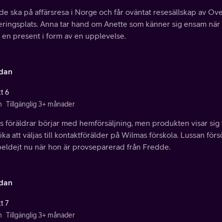
e ska på affärsresa i Norge och får oväntat resesällskap av Ove
eringsplats. Anna tar hand om Anette som känner sig ensam när 
 en present i form av en upplevelse.
idan
t 6
n
Tillgänglig 3+ månader
 föräldrar börjar med hemförsäljning, men produkten visar sig v
ka att väljas till kontaktförälder på Wilmas förskola. Lussan fö
eldejt nu när hon är provseparerad från Fredde.
idan
t 7
n
Tillgänglig 3+ månader