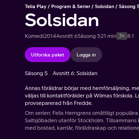
Telia Play
Program & Serier
Solsidan
Säsong 
Solsidan
Komedi
2014
Avsnitt 6
Säsong 5
21 min
7+
8.1
Utforska paket
Logga in
Säsong 5
Avsnitt 6: Solsidan
Annas föräldrar börjar med hemförsäljning, men
väljas till kontaktförälder på Wilmas förskola
provseparerad från Fredde.
Om serien: Felix Herngrens omåttligt populära
Saltsjöbaden utanför Stockholm. Tillsammans
med bostad, karriär, föräldraskap och relatione