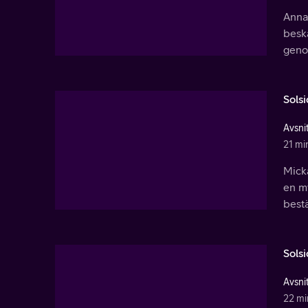
Anna 
beskä
genom
Sols
Avsnit
21 mi
Mick
en my
bestä
Sols
Avsnit
22 mi