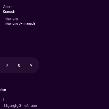
Genrer
Komedi
Tillgänglig
Tillgänglig 3+ månader
7
8
9
idan
t 1
n
Tillgänglig 3+ månader