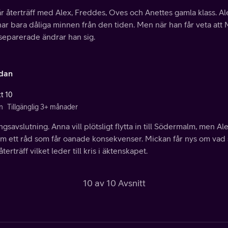
r återträff med Alex, Freddes, Oves och Anettes gamla klass. Al
ar bara dåliga minnen från den tiden. Men när han får veta att 
separerade ändrar han sig.
idan
tt 10
n
Tillgänglig 3+ månader
gsavslutning. Anna vill plötsligt flytta in till Södermalm, men A
m ett råd som får oanade konsekvenser. Mickan får nys om va
återträff vilket leder till kris i äktenskapet.
10 av 10 Avsnitt