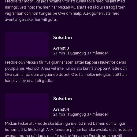
Fredde tar motvilligt jägarexamen för att kunna följa med på jakt med
näringslivets höjdare, men när Mickan vill skjuta ett rådjur i trädgården
vägrar han och hon tvingas be Ove om hjälp. Alex gör en lista med
äventyrliga saker han vill göra.
Solsidan
Avsnitt 3
21 min
Tillgänglig 3+ månader
Fredde och Mickan får nya grannar som sätter käppar i hjulet för deras
poolplaner. Alex och Anna vet inte hur de ska kunna stoppa Anette och
Ove som är på dem angående dopet. Ove har heller inte glömt att han
har blivit lovad att bli gudfar.
Solsidan
Avsnitt 4
21 min
Tillgänglig 3+ månader
Mickan tycker att Fredde ska tillbringa mer tid med barnen och tvingar
honom att ta lite ledigt. Alex funderar på hur han ska avsluta ett sms till en
av mammorna på dagis och får råd av Anna och Fredde som har vitt