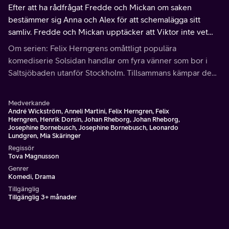
Efter att ha rådfrågat Fredde och Mickan om saken
bestämmer sig Anna och Alex för att schemalägga sitt
samliv. Fredde och Mickan upptäcker att Viktor inte vet
vad en lägenhet är och Fredde beslutar sig för att göra
Om serien: Felix Herngrens omåttligt populära
något åt saken.
komediserie Solsidan handlar om fyra vänner som bor i
Saltsjöbaden utanför Stockholm. Tillsammans kämpar de
med problem och utmaningar som uppstår i livet med
bostad, karriär, föräldraskap och relationer.
Medverkande
André Wickström, Anneli Martini, Felix Herngren, Felix
Herngren, Henrik Dorsin, Johan Rheborg, Johan Rheborg,
Josephine Bornebusch, Josephine Bornebusch, Leonardo
Lundgren, Mia Skäringer
Regissör
Tova Magnusson
Genrer
Komedi, Drama
Tillgänglig
Tillgänglig 3+ månader