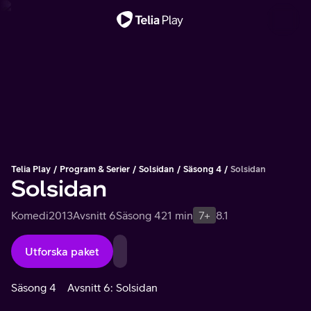
Viktigt meddelande
Telia Play
Program & Serier
Solsidan
Säsong 4
Solsidan
Solsidan
Komedi
2013
Avsnitt 6
Säsong 4
21 min
7+
8.1
Utforska paket
Säsong 4
Avsnitt 6: Solsidan