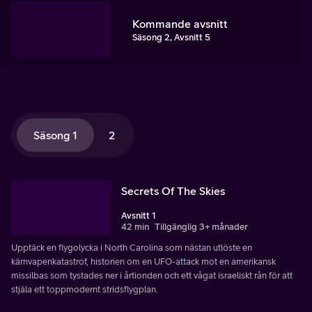
Kommande avsnitt
Säsong 2, Avsnitt 5
Säsong 1
2
Secrets Of The Skies
Avsnitt 1
42 min
Tillgänglig 3+ månader
Upptäck en flygolycka i North Carolina som nästan utlöste en
kärnvapenkatastrof, historien om en UFO-attack mot en amerikansk
missilbas som tystades ner i årtionden och ett vågat israeliskt rån för att
stjäla ett toppmodernt stridsflygplan.