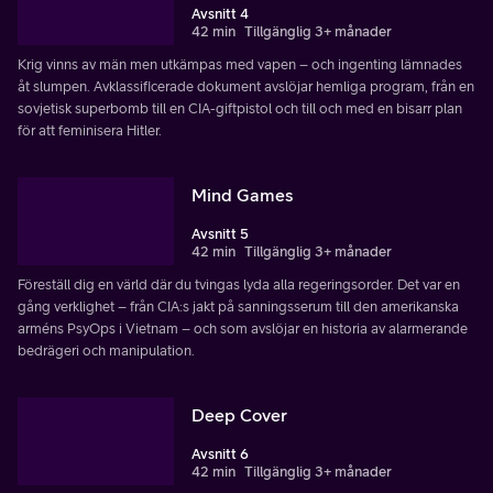
Avsnitt 4
42 min
Tillgänglig 3+ månader
Krig vinns av män men utkämpas med vapen – och ingenting lämnades
åt slumpen. Avklassificerade dokument avslöjar hemliga program, från en
sovjetisk superbomb till en CIA-giftpistol och till och med en bisarr plan
för att feminisera Hitler.
Mind Games
Avsnitt 5
42 min
Tillgänglig 3+ månader
Föreställ dig en värld där du tvingas lyda alla regeringsorder. Det var en
gång verklighet – från CIA:s jakt på sanningsserum till den amerikanska
arméns PsyOps i Vietnam – och som avslöjar en historia av alarmerande
bedrägeri och manipulation.
Deep Cover
Avsnitt 6
42 min
Tillgänglig 3+ månader