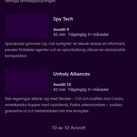
hemliga rymdkapplöpningen.
Spy Tech
Avsnitt 9
42 min
Tillgänglig 3+ månader
Spionprylar gömmer sig i full synlighet: en leksak räddar en informant,
peruker förkläder agenter och en spionballong utlöser en utomjordisk
konspiration.
Unholy Alliances
Avsnitt 10
42 min
Tillgänglig 3+ månader
När regeringar allierar sig med fiender – CIA och maffian mot Castro,
amerikanska trupper med nazisterna, Putins yrkesmördare – suddas
gränserna ut och helhetsbilden blir mer komplex.
10 av 10 Avsnitt