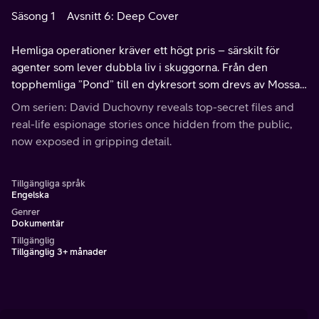
Säsong 1
Avsnitt 6: Deep Cover
Hemliga operationer kräver ett högt pris – särskilt för
agenter som lever dubbla liv i skuggorna. Från den
topphemliga ”Pond” till en dykresort som drevs av Mossad
och en vågad räddningsaktion i Moskva – dessa hemliga
Om serien: David Duchovny reveals top-secret files and
uppdrag tjänade ett högre syfte.
real-life espionage stories once hidden from the public,
now exposed in gripping detail.
Tillgängliga språk
Engelska
Genrer
Dokumentär
Tillgänglig
Tillgänglig 3+ månader