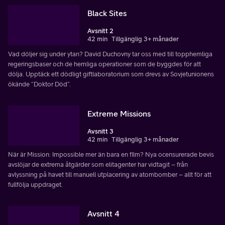
Black Sites
Avsnitt 2
42 min
Tillgänglig 3+ månader
Vad döljer sig under ytan? David Duchovny tar oss med till topphemliga
regeringsbaser och de hemliga operationer som de byggdes för att
dölja. Upptäck ett dödligt giftlaboratorium som drevs av Sovjetunionens
ökände ”Doktor Död”.
Extreme Missions
Avsnitt 3
42 min
Tillgänglig 3+ månader
När är Mission: Impossible mer än bara en film? Nya ocensurerade bevis
avslöjar de extrema åtgärder som elitagenter har vidtagit – från
avlyssning på havet till manuell utplacering av atombomber – allt för att
fullfölja uppdraget.
Avsnitt 4