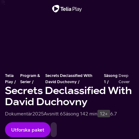
Viktigt meddelande
Telia
Program &
Secrets Declassified With
Säsong
Deep
Play
Serier
David Duchovny
1
Cover
Secrets Declassified With
David Duchovny
Dokumentär
2025
Avsnitt 6
Säsong 1
42 min
12+
6.7
Utforska paket