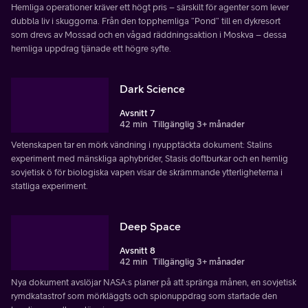
Hemliga operationer kräver ett högt pris – särskilt för agenter som lever
dubbla liv i skuggorna. Från den topphemliga ”Pond” till en dykresort
som drevs av Mossad och en vågad räddningsaktion i Moskva – dessa
hemliga uppdrag tjänade ett högre syfte.
Dark Science
Avsnitt 7
42 min
Tillgänglig 3+ månader
Vetenskapen tar en mörk vändning i nyupptäckta dokument: Stalins
experiment med mänskliga aphybrider, Stasis doftburkar och en hemlig
sovjetisk ö för biologiska vapen visar de skrämmande ytterligheterna i
statliga experiment.
Deep Space
Avsnitt 8
42 min
Tillgänglig 3+ månader
Nya dokument avslöjar NASA:s planer på att spränga månen, en sovjetisk
rymdkatastrof som mörkläggts och spionuppdrag som startade den