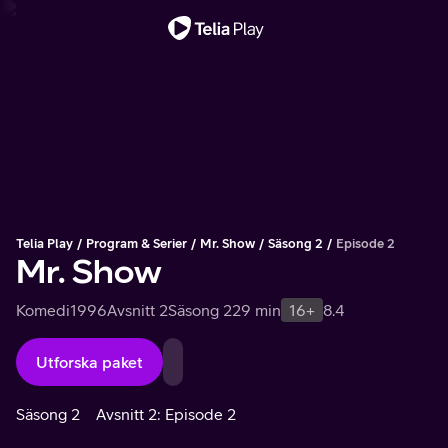
Viktigt meddelande
Telia Play
Program & Serier
Mr. Show
Säsong 2
Episode 2
Mr. Show
Komedi
1996
Avsnitt 2
Säsong 2
29 min
16+
8.4
Utforska paket
Säsong 2
Avsnitt 2: Episode 2