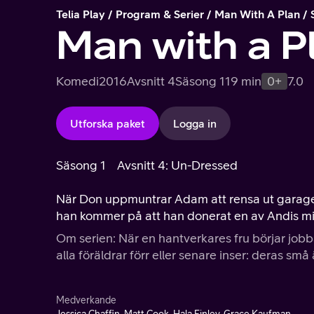
Telia Play
Program & Serier
Man With A Plan
Man with a P
Komedi
2016
Avsnitt 4
Säsong 1
19 min
0+
7.0
Utforska paket
Logga in
Säsong 1
Avsnitt 4: Un-Dressed
När Don uppmuntrar Adam att rensa ut garaget 
han kommer på att han donerat en av Andis mi
Om serien: När en hantverkares fru börjar jo
alla föräldrar förr eller senare inser: deras små
Medverkande