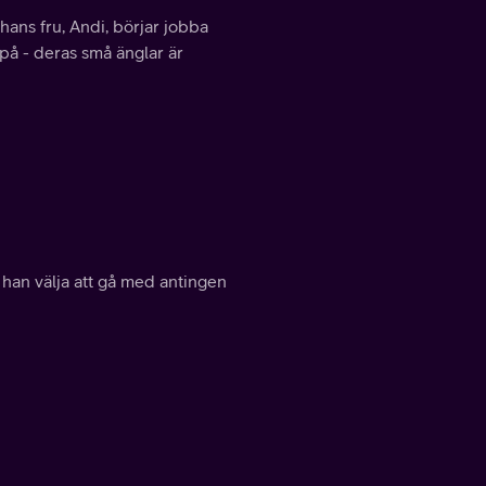
ans fru, Andi, börjar jobba
 på - deras små änglar är
 han välja att gå med antingen