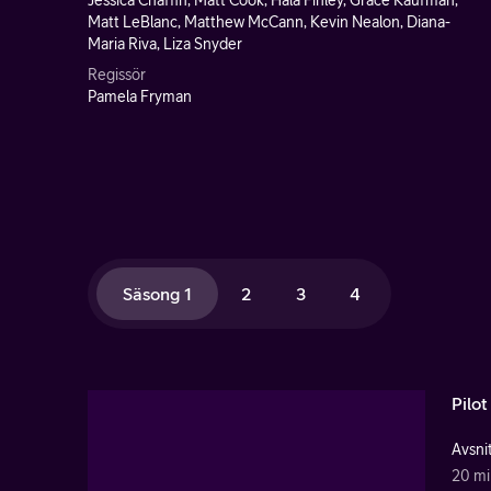
Jessica Chaffin, Matt Cook, Hala Finley, Grace Kaufman,
Matt LeBlanc, Matthew McCann, Kevin Nealon, Diana-
Maria Riva, Liza Snyder
Regissör
Pamela Fryman
Säsong 1
2
3
4
Pilot
Avsnit
20 mi