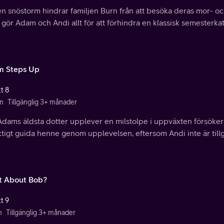
en snöstorm hindrar familjen Burn från att besöka deras mor- oc
 gör Adam och Andi allt för att förhindra en klassisk semesterkat
 Steps Up
t 8
n
Tillgänglig 3+ månader
dams äldsta dotter upplever en milstolpe i uppväxten försöker 
ktigt guida henne genom upplevelsen, eftersom Andi inte är tillg
 About Bob?
t 9
n
Tillgänglig 3+ månader