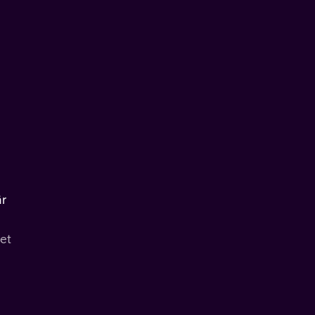
är
et