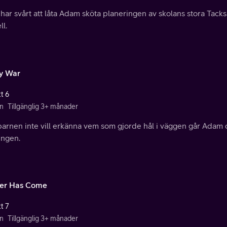
har svårt att låta Adam sköta planeringen av skolans stora Tac
l.
y War
t 6
n
Tillgänglig 3+ månader
arnen inte vill erkänna vem som gjorde hål i väggen går Adam o
ingen.
er Has Come
t 7
n
Tillgänglig 3+ månader