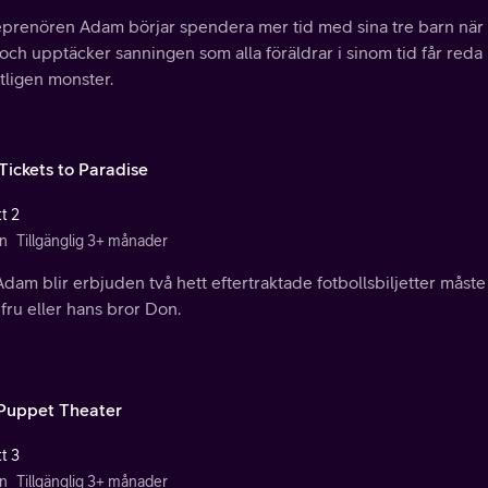
eprenören Adam börjar spendera mer tid med sina tre barn när h
och upptäcker sanningen som alla föräldrar i sinom tid får reda
tligen monster.
Tickets to Paradise
t 2
n
Tillgänglig 3+ månader
dam blir erbjuden två hett eftertraktade fotbollsbiljetter måste
fru eller hans bror Don.
Puppet Theater
t 3
n
Tillgänglig 3+ månader