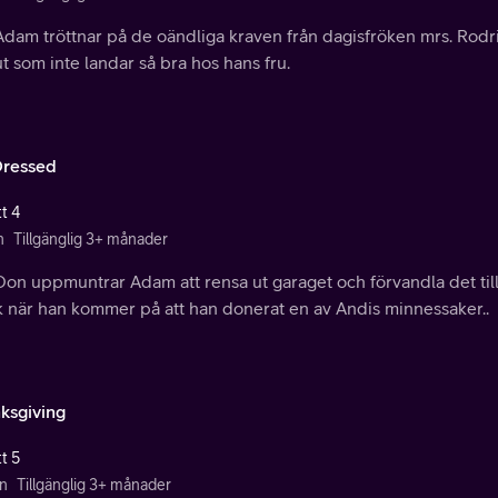
dam tröttnar på de oändliga kraven från dagisfröken mrs. Rodrig
t som inte landar så bra hos hans fru.
ressed
t 4
n
Tillgänglig 3+ månader
Don uppmuntrar Adam att rensa ut garaget och förvandla det til
k när han kommer på att han donerat en av Andis minnessaker..
ksgiving
t 5
n
Tillgänglig 3+ månader