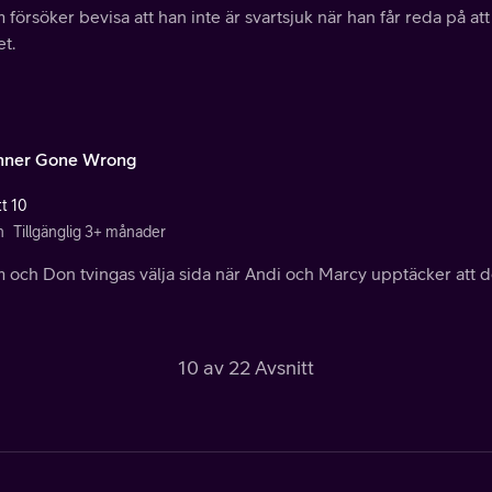
försöker bevisa att han inte är svartsjuk när han får reda på at
t.
nner Gone Wrong
tt 10
n
Tillgänglig 3+ månader
och Don tvingas välja sida när Andi och Marcy upptäcker att de
10 av 22 Avsnitt