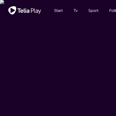
Viktigt meddelande
Start
Tv
Sport
Fot