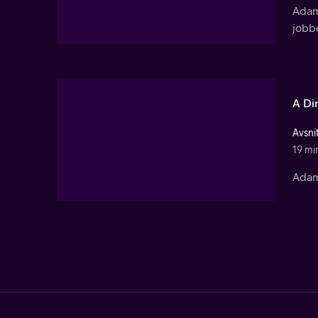
Adam 
jobbe
A Di
Avsni
19 mi
Adam 