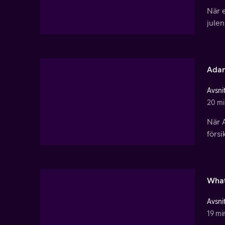
När 
julen
Adam
Avsnit
20 mi
När A
försi
What
Avsnit
19 mi