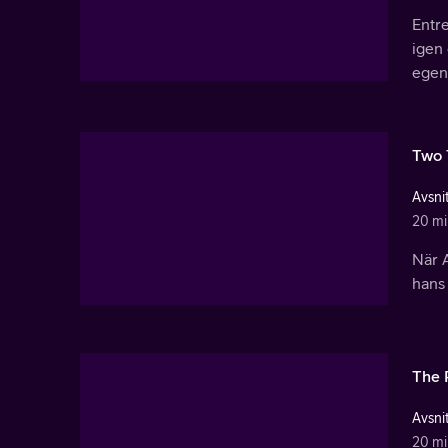
Entr
igen 
egen
Two 
Avsnit
20 mi
När A
hans 
The 
Avsnit
20 mi