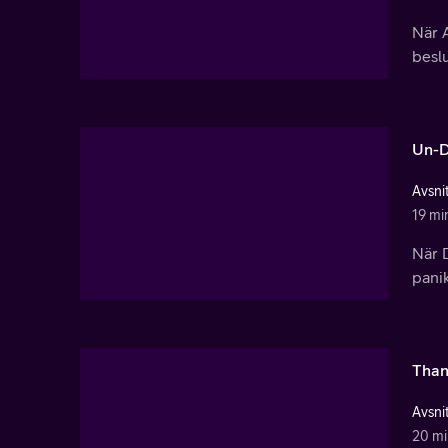
När A
beslu
Un-D
Avsnit
19 mi
När 
pani
Than
Avsnit
20 mi