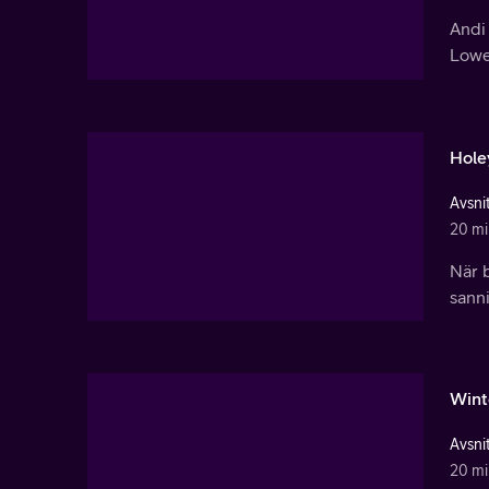
Andi 
Lowel
Hole
Avsnit
20 mi
När b
sann
Wint
Avsnit
20 mi