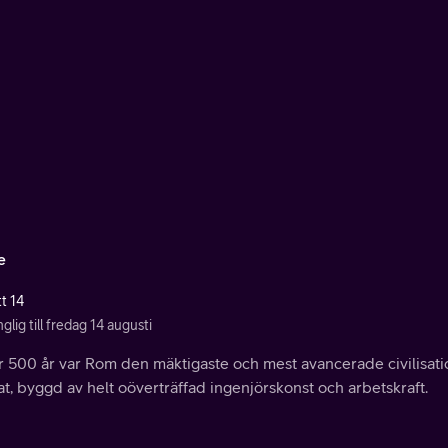
e
t 14
nglig till fredag 14 augusti
er 500 år var Rom den mäktigaste och mest avancerade civilisat
t, byggd av helt oöverträffad ingenjörskonst och arbetskraft.