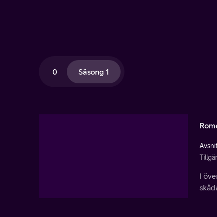
0
Säsong 1
Rom
Avsnit
Tillgä
I öv
skåda