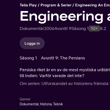
Telia Play
Program & Serier
Engineering An Em
Engineering 
Dokumentär
2006
Avsnitt 9
Säsong 1
10+
8.2
Logga in
Säsong 1
Avsnitt 9: The Persians
Persiska riket är en av de mest mystiska uråldr
till Indien. Varför varade det inte?
Om serien: Utforskandet av historiens främsta 
Genrer
Dokumentär, Historia, Teknik