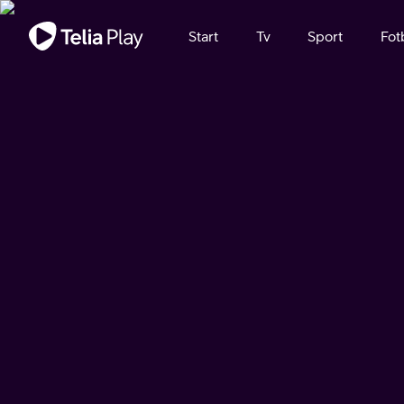
Viktigt meddelande
Start
Tv
Sport
Fot