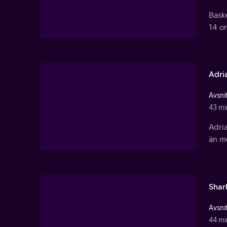
Baske
14 or
Adri
Avsnit
43 mi
Adria
än m
Shar
Avsnit
44 mi