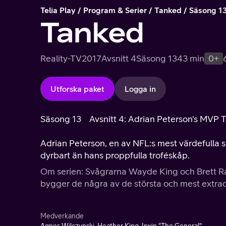
Telia Play
Program & Serier
Tanked
Säsong 1
Tanked
Reality-TV
2017
Avsnitt 4
Säsong 13
43 min
0+
Utforska paket
Logga in
Säsong 13
Avsnitt 4: Adrian Peterson's MVP 
Adrian Peterson, en av NFL:s mest värdefulla s
dyrbart än hans proppfulla troféskåp.
Om serien: Svågrarna Wayde King och Brett R
bygger de några av de största och mest extrao
Medverkande