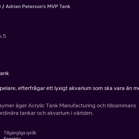
3
Adrian Peterson's MVP Tank
6.5
Tank
pelare, efterfrågar ett lyxigt akvarium som ska vara än m
aymer äger Acrylic Tank Manufacturing och tillsammans
rdinära tankar och akvarium i världen.
Tillgängliga språk