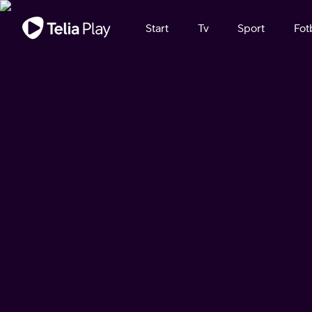
Viktigt meddelande
Start
Tv
Sport
Fot