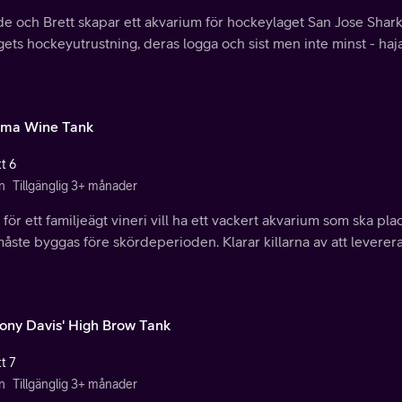
 och Brett skapar ett akvarium för hockeylaget San Jose Sharks
gets hockeyutrustning, deras logga och sist men inte minst - haj
ma Wine Tank
t 6
n
Tillgänglig 3+ månader
för ett familjeägt vineri vill ha ett vackert akvarium som ska pl
åste byggas före skördeperioden. Klarar killarna av att leverera 
ony Davis' High Brow Tank
t 7
n
Tillgänglig 3+ månader