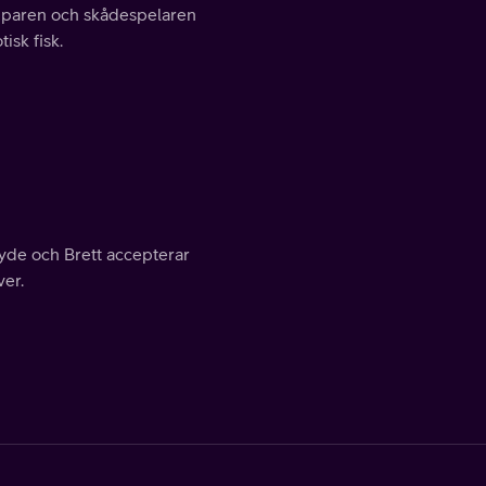
rapparen och skådespelaren
isk fisk.
ayde och Brett accepterar
er.