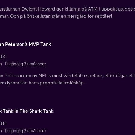
tstjärnan Dwight Howard ger killarna på ATM i uppgift att desi
mar. Och på önskelistan står en herrgård för reptiler!
an Peterson's MVP Tank
t 4
n
Tillgänglig 3+ månader
n Peterson, en av NFL:s mest värdefulla spelare, efterfrågar ett
er dyrbart än hans proppfulla troféskåp.
k Tank In The Shark Tank
t 5
n
Tillgänglig 3+ månader