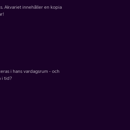
. Akvariet innehåller en kopia
ar!
aceras i hans vardagsrum - och
i tid?