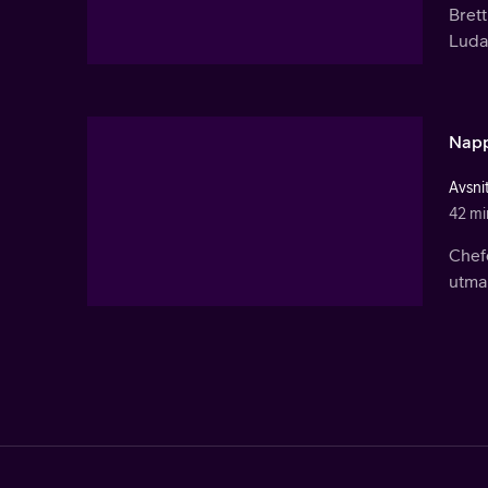
Brett
Ludac
Napp
Avsni
42 mi
Chefe
utma