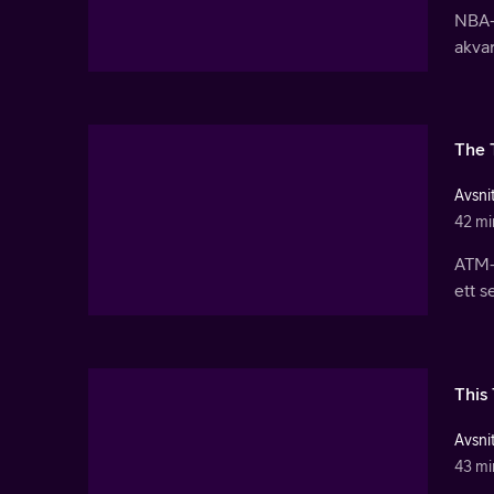
NBA-s
akva
The 
Avsnit
42 mi
ATM-t
ett s
This 
Avsnit
43 mi