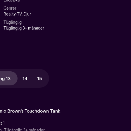
Engelska
Genrer
Reality-TV, Djur
Tillgänglig
Tillgänglig 3+ månader
ng 13
14
15
nio Brown's Touchdown Tank
t 1
n
Tillgänglig 3+ månader