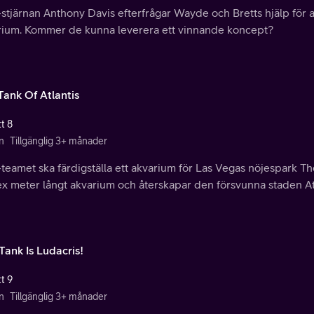
tjärnan Anthony Davis efterfrågar Wayde och Bretts hjälp för att 
rium. Kommer de kunna leverera ett vinnande koncept?
Tank Of Atlantis
t 8
n
Tillgänglig 3+ månader
eamet ska färdigställa ett akvarium för Las Vegas nöjespark Th
ex meter långt akvarium och återskapar den försvunna staden Atl
Tank Is Ludacris!
t 9
n
Tillgänglig 3+ månader