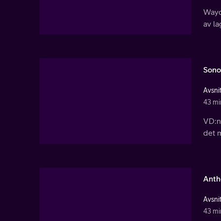
Wayde
av la
Sono
Avsnit
43 mi
VD:n 
det m
Anth
Avsnit
43 mi