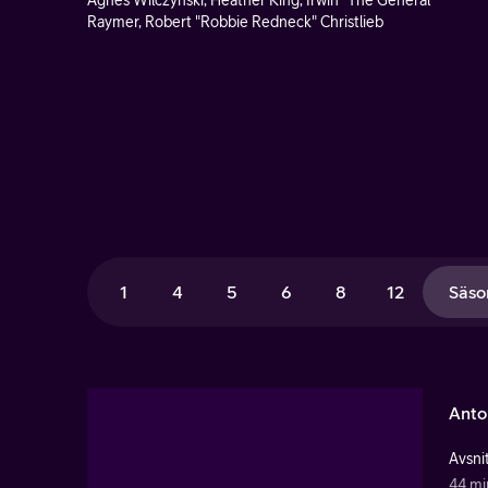
Agnes Wilczynski, Heather King, Irwin "The General"
Raymer, Robert "Robbie Redneck" Christlieb
1
4
5
6
8
12
Säso
Anto
Avsnit
44 mi