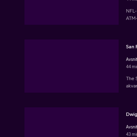
NFL-
ATM-
San 
Avsnit
44 mi
The S
akvar
Dwig
Avsnit
43 mi