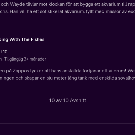
 och Wayde tävlar mot klockan för att bygga ett akvarium till 
ris. Han vill ha ett sofistikerat akvarium, fyllt med massor av exot
ing With The Fishes
tt 10
n
Tillgänglig 3+ månader
n på Zappos tycker att hans anställda förtjänar ett vilorum! W
ningen och skapar en sju meter lång tank med enskilda sovalkov
10 av 10 Avsnitt