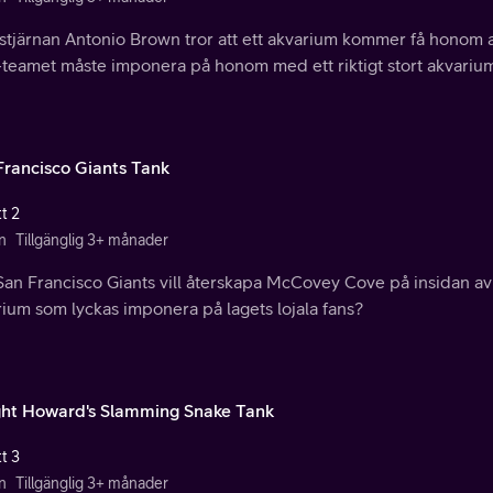
stjärnan Antonio Brown tror att ett akvarium kommer få honom a
teamet måste imponera på honom med ett riktigt stort akvariu
Francisco Giants Tank
t 2
n
Tillgänglig 3+ månader
an Francisco Giants vill återskapa McCovey Cove på insidan av 
ium som lyckas imponera på lagets lojala fans?
ht Howard's Slamming Snake Tank
t 3
n
Tillgänglig 3+ månader