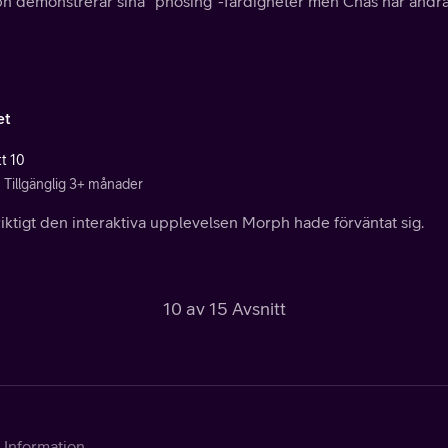
h demonstrerar sina “phosing”-färdigheter men Chas har andra 
et
tt 10
Tillgänglig 3+ månader
riktigt den interaktiva upplevelsen Morph hade förväntat sig.
10 av 15 Avsnitt
Information