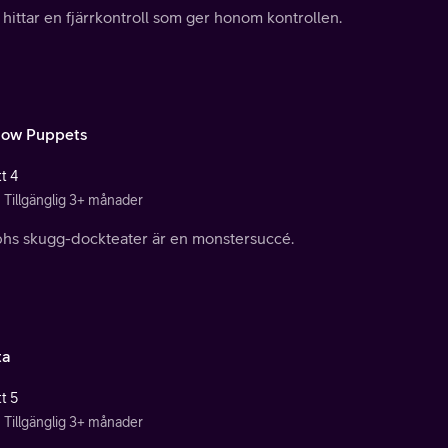
hittar en fjärrkontroll som ger honom kontrollen.
ow Puppets
t 4
Tillgänglig 3+ månader
hs skugg-dockteater är en monstersuccé.
ta
t 5
Tillgänglig 3+ månader