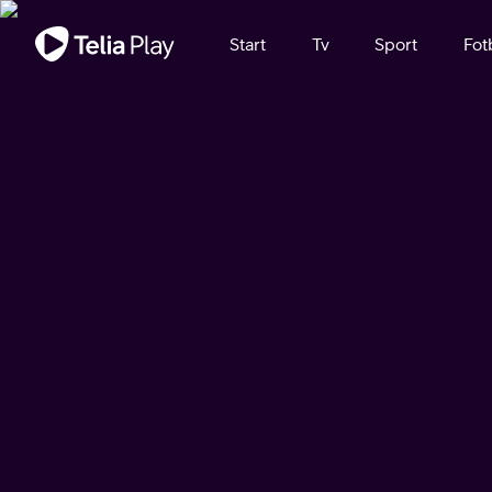
Viktigt meddelande
Start
Tv
Sport
Fot