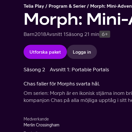
Telia Play
Program & Serier
Morph: Mini-Adven
Morph: Mini
Barn
2018
Avsnitt 1
Säsong 2
1 min
6+
Utforska paket
Logga in
Säsong 2
Avsnitt 1: Portable Portals
Chas faller för Morphs svarta hål.
Om serien: Morph är en ikonisk stjärna inom bri
kompanjon Chas på alla möjliga upptåg i sitt 
Medverkande
Merlin Crossingham