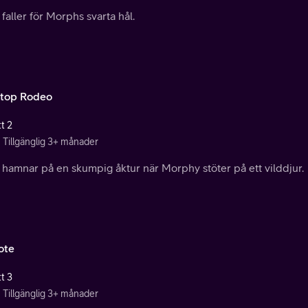
faller för Morphs svarta hål.
top Rodeo
t 2
Tillgänglig 3+ månader
 hamnar på en skumpig åktur när Morphy stöter på ett vilddjur.
ote
t 3
Tillgänglig 3+ månader