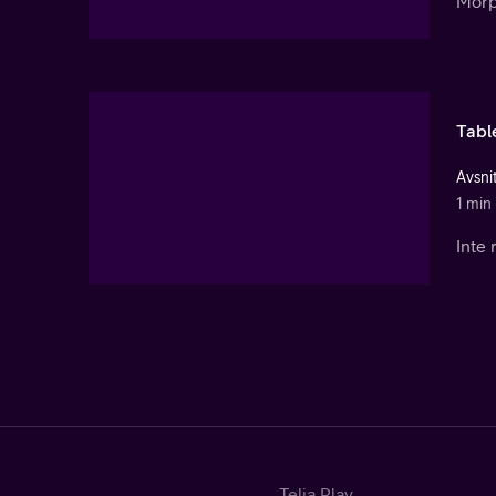
Morp
Tabl
Avsni
1 min
Inte 
Telia Play