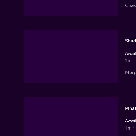
Chas 
Shad
Avsnit
1 min
Morp
Piña
Avsnit
1 min