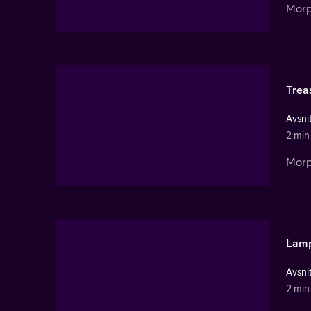
Morph
Trea
Avsnit
2 min
Morph
Lam
Avsnit
2 min