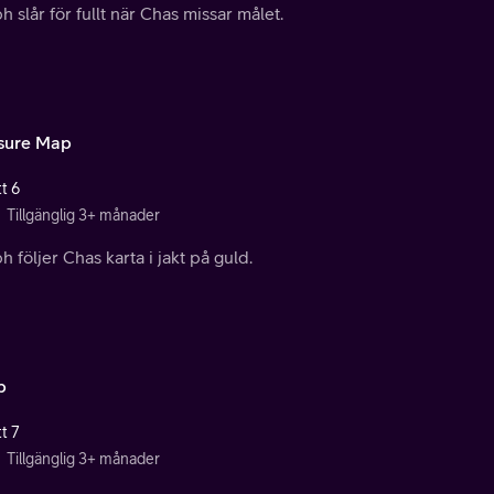
 slår för fullt när Chas missar målet.
sure Map
t 6
Tillgänglig 3+ månader
 följer Chas karta i jakt på guld.
p
t 7
Tillgänglig 3+ månader