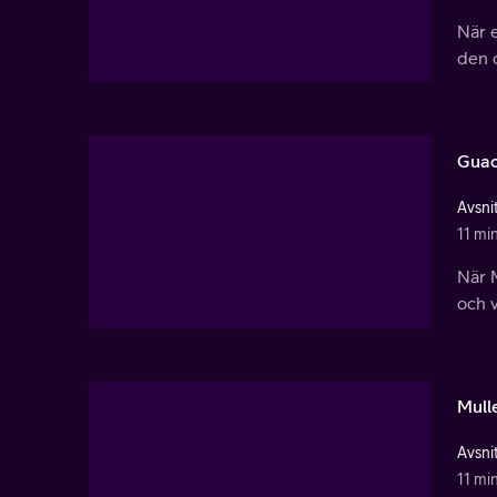
När e
den o
Guac
Avsnit
11 mi
När M
och v
Mull
Avsnit
11 mi