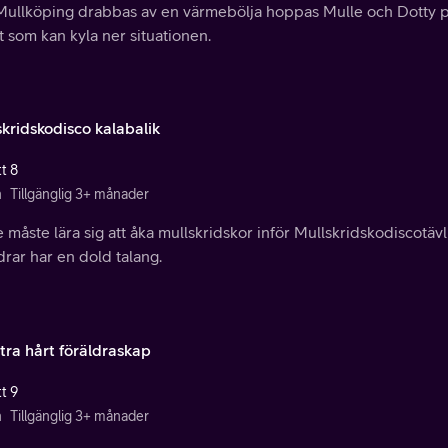
Mullköping drabbas av en värmebölja hoppas Mulle och Dotty på
 som kan kyla ner situationen.
skridskodisco kalabalik
t 8
n
Tillgänglig 3+ månader
 måste lära sig att åka mullskridskor inför Mullskridskodiscotä
drar har en dold talang.
tra hårt föräldraskap
t 9
n
Tillgänglig 3+ månader