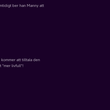
amtidigt ber han Manny att
 kommer att tilltala den
"mer livfull"!