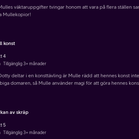
ulles väktaruppgifter tvingar honom att vara på flera ställen s
a Mullekopior!
ll konst
t 4
n
Tillgänglig 3+ månader
otty deltar i en konsttävling är Mulle rädd att hennes konst inte
iga domaren, så Mulle använder magi för att göra hennes konst 
rkan av skräp
t 5
n
Tillgänglig 3+ månader