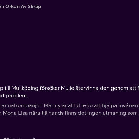
En Orkan Av Skräp
 till Mullköping försöker Mulle återvinna den genom att 
art problem.
anualkompanjon Manny är alltid redo att hjälpa invånarn
h Mona Lisa nära till hands finns det ingen utmaning som