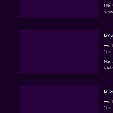
När M
skap
Livfu
Avsnit
11 mi
När D
snobb
En o
Avsnit
11 mi