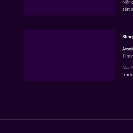
När e
sätt 
Sling
Avsni
11 mi
När M
trädg