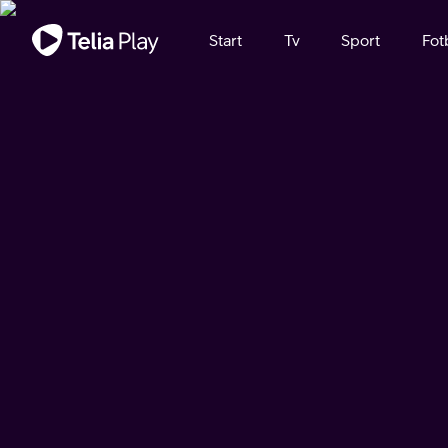
Viktigt meddelande
Start
Tv
Sport
Fot