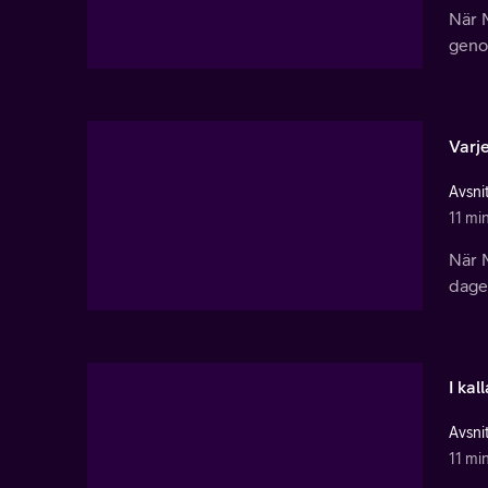
När M
genom
Varj
Avsnit
11 mi
När 
dagen
I kal
Avsnit
11 mi