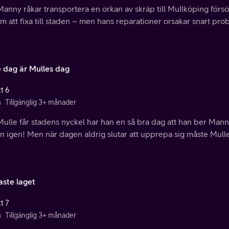
anny råkar transportera en orkan av skräp till Mullköping förs
 att fixa till staden – men hans reparationer orsakar snart pro
e dag är Mulles dag
t 6
n
Tillgänglig 3+ månader
Mulle får stadens nyckel har han en så bra dag att han ber Man
 igen! Men när dagen aldrig slutar att upprepa sig måste Mulle 
laste laget
t 7
n
Tillgänglig 3+ månader