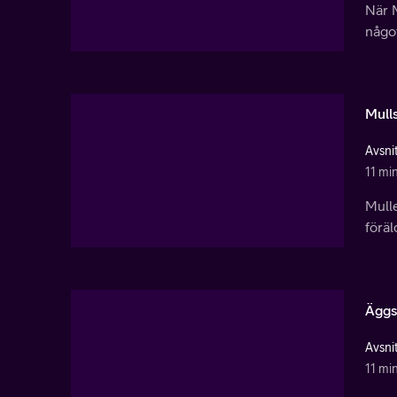
När 
något
Mull
Avsnit
11 mi
Mulle
föräl
Äggs
Avsnit
11 mi