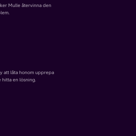
öker Mulle återvinna den
blem.
ny att låta honom upprepa
hitta en lösning.