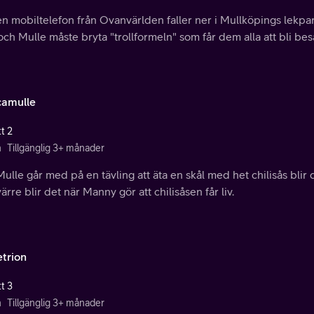
n mobiltelefon från Ovanvärlden faller ner i Mullköpings lekpar
ch Mulle måste bryta "trollformeln" som får dem alla att bli besa
amulle
t 2
n
Tillgänglig 3+ månader
ulle går med på en tävling att äta en skål med het chilisås blir 
ärre blir det när Manny gör att chilisåsen får liv.
etrion
t 3
n
Tillgänglig 3+ månader