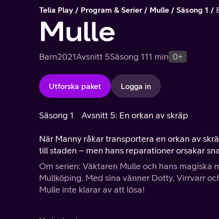
Telia Play
Program & Serier
Mulle
Säsong 1
Mulle
Barn
2021
Avsnitt 5
Säsong 1
11 min
0+
Utforska paket
Logga in
Säsong 1
Avsnitt 5: En orkan av skräp
När Manny råkar transportera en orkan av skräp
till staden – men hans reparationer orsakar sn
Om serien: Väktaren Mulle och hans magiska m
Mullköping. Med sina vänner Dotty, Virrvarr oc
Mulle inte klarar av att lösa!