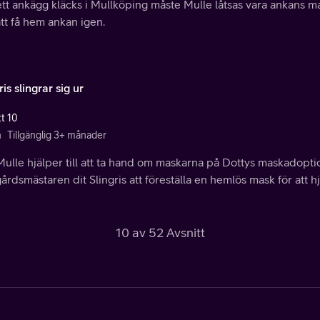
tt ankägg kläcks i Mullköping måste Mulle låtsas vara ankans mam
att få hem ankan igen.
ris slingrar sig ur
tt 10
n
Tillgänglig 3+ månader
ulle hjälper till att ta hand om maskarna på Dottys maskadoptio
årdsmästaren dit Slingris att föreställa en hemlös mask för att h
10 av 52 Avsnitt