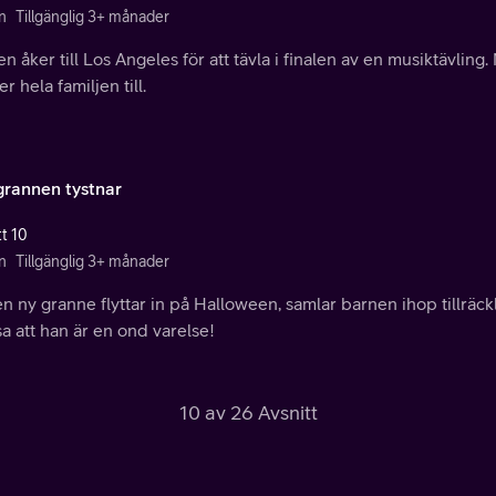
n
Tillgänglig 3+ månader
n åker till Los Angeles för att tävla i finalen av en musiktävling
er hela familjen till.
grannen tystnar
tt 10
n
Tillgänglig 3+ månader
n ny granne flyttar in på Halloween, samlar barnen ihop tillräck
a att han är en ond varelse!
10 av 26 Avsnitt