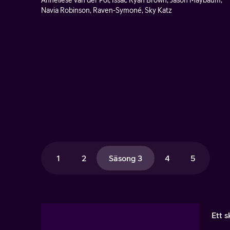
Anneliese van der Pol, Issac Ryan Brown, Jason Maybaum,
Navia Robinson, Raven-Symoné, Sky Katz
1
2
Säsong 3
4
5
Ett 