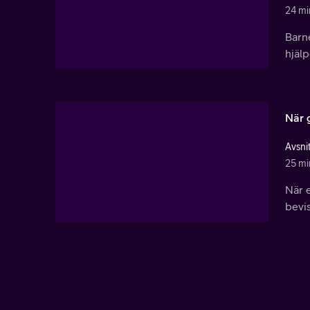
24 mi
Barne
hjälp
När 
Avsni
25 mi
När e
bevis