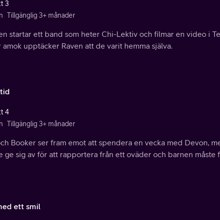
t 3
n
Tillgänglig 3+ månader
n startar ett band som heter Chi-Lektiv och filmar en video i T
r amok upptäcker Raven att de varit hemma själva.
tid
t 4
n
Tillgänglig 3+ månader
och Booker ser fram emot att spendera en vecka med Devon, men
 ge sig av för att rapportera från ett oväder och barnen måste 
med ett smil