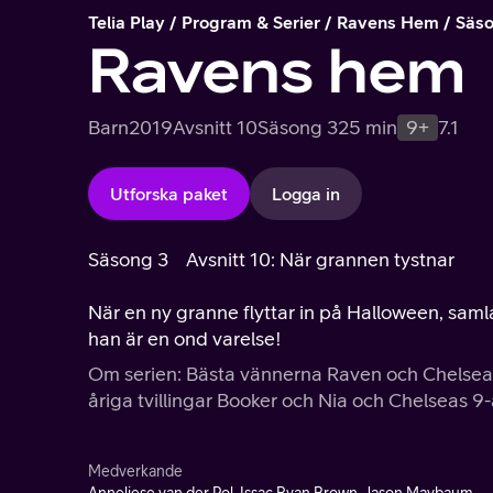
Telia Play
Program & Serier
Ravens Hem
Säso
Ravens hem
Barn
2019
Avsnitt 10
Säsong 3
25 min
9+
7.1
Utforska paket
Logga in
Säsong 3
Avsnitt 10: När grannen tystnar
När en ny granne flyttar in på Halloween, samla
han är en ond varelse!
Om serien: Bästa vännerna Raven och Chelsea ä
åriga tvillingar Booker och Nia och Chelseas 9-
Medverkande