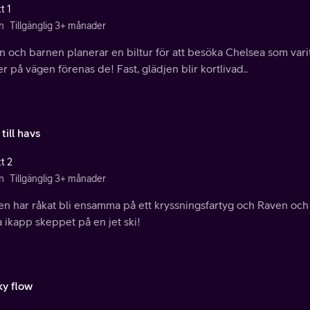
t 1
n
Tillgänglig 3+ månader
 och barnen planerar en biltur för att besöka Chelsea som varit
r på vägen förenas de! Fast, glädjen blir kortlivad..
 till havs
t 2
n
Tillgänglig 3+ månader
en har råkat bli ensamma på ett kryssningsfartyg och Raven och
 ikapp skeppet på en jet ski!
y flow