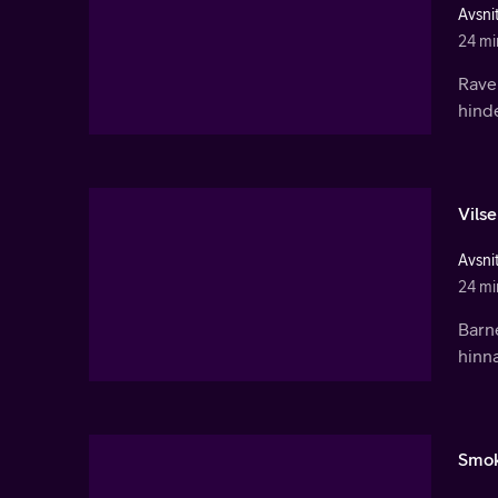
Avsnit
24 mi
Raven
hinde
Vilse
Avsnit
24 mi
Barn
hinna
Smok