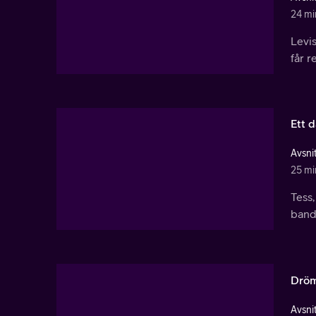
24 mi
Levis
får 
Ett d
Avsnit
25 mi
Tess,
bande
Dröm
Avsnit