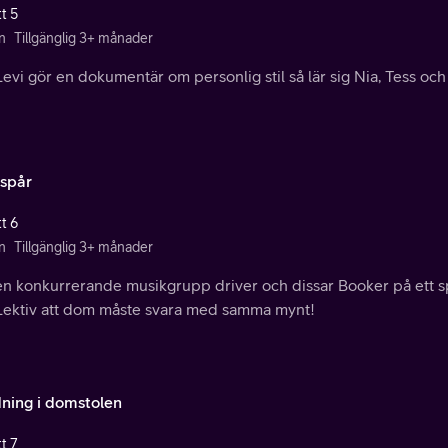
t 5
n
Tillgänglig 3+ månader
evi gör en dokumentär om personlig stil så lär sig Nia, Tess och
-spår
t 6
n
Tillgänglig 3+ månader
en konkurrerande musikgrupp driver och dissar Booker på ett s
Lektiv att dom måste svara med samma mynt!
ning i domstolen
t 7