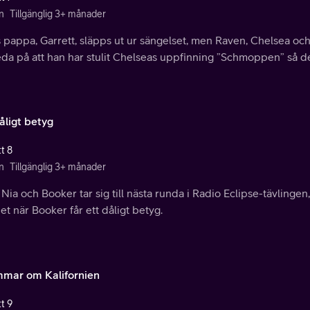
n
Tillgänglig 3+ månader
 pappa, Garrett, släpps ut ur sängelset, men Raven, Chelsea oc
reda på att han har stulit Chelseas uppfinning ”Schmoppen” så
åligt betyg
t 8
n
Tillgänglig 3+ månader
 Nia och Booker tar sig till nästa runda i Radio Eclipse-tävlinge
t när Booker får ett dåligt betyg.
mar om Kalifornien
t 9