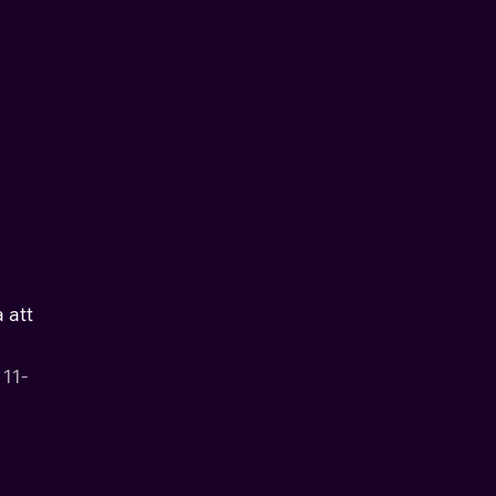
 att
 11-