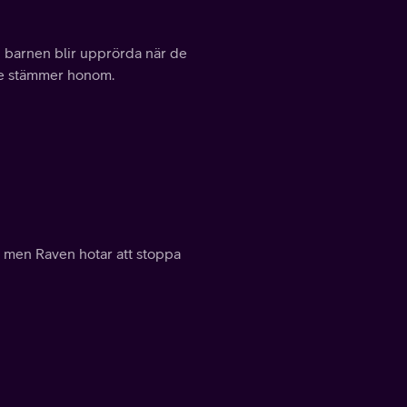
h barnen blir upprörda när de
 de stämmer honom.
n, men Raven hotar att stoppa