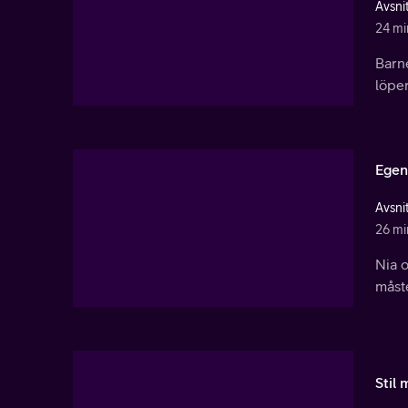
Avsnit
24 mi
Barne
löpe
Egen
Avsnit
26 mi
Nia 
måste
Stil 