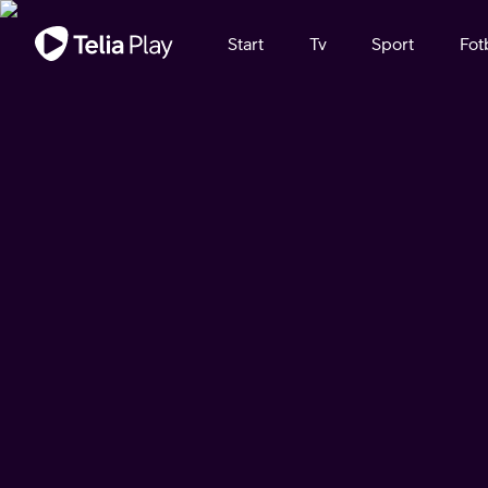
Viktigt meddelande
Start
Tv
Sport
Fot