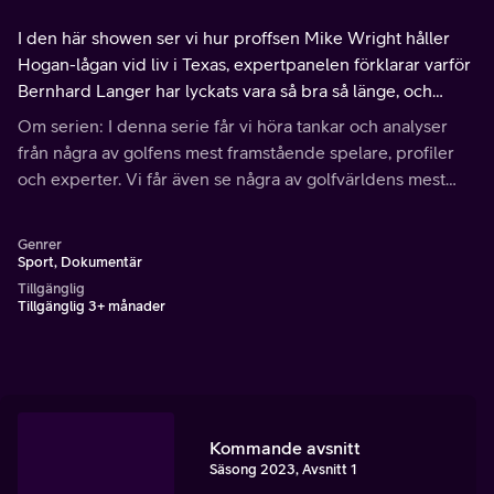
I den här showen ser vi hur proffsen Mike Wright håller
Hogan-lågan vid liv i Texas, expertpanelen förklarar varför
Bernhard Langer har lyckats vara så bra så länge, och
Donald Trump presenterar sin nya bana i Skottland, även
Om serien: I denna serie får vi höra tankar och analyser
om det dröjde innan viktigare frågor tog överhanden.
från några av golfens mest framstående spelare, profiler
och experter. Vi får även se några av golfvärldens mest
ikoniska platser.
Genrer
Sport, Dokumentär
Tillgänglig
Tillgänglig 3+ månader
Kommande avsnitt
Säsong 2023, Avsnitt 1