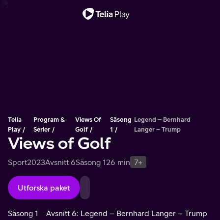
Viktigt meddelande
Telia
Program &
Views Of
Säsong
Legend – Bernhard
Play
Serier
Golf
1
Langer – Trump
Views of Golf
Sport
2023
Avsnitt 6
Säsong 1
26 min
7+
Utforska paket
Säsong 1
Avsnitt 6: Legend – Bernhard Langer – Trump