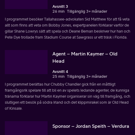
Avsnitt 3
26 min
Tillgänglig 3+ månader
I programmet besöker Tallahassee-advokaten Sid Matthew för att få veta
allt som finns att veta om Bobby Jones, expertpanelen förklarar varför de
gillar Shane Lowrys sätt att spela och Deane Beman beskriver hur han och
Pete Dye trollade fram Stadium Course at Sawgrass ur ett träsk i Florida.
Agent – Martin Kaymer – Old
Head
Avsnitt 4
25 min
Tillgänglig 3+ månader
I programmet berättas hur Chubby Chandler gick från en måttligt
framgångsrik spelare till att bli en av spelets ledande agenter, de kunniga
tränarna förklarar hur Martin Kaymer organiserar sin väg till framgång, och
slutligen ett besök på södra Irland och det klippmirakel som är Old Head
of Kinsale.
Sponsor – Jordan Speith – Verdura