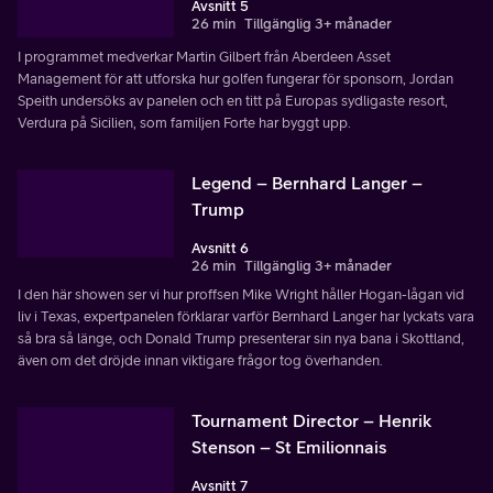
Avsnitt 5
26 min
Tillgänglig 3+ månader
I programmet medverkar Martin Gilbert från Aberdeen Asset
Management för att utforska hur golfen fungerar för sponsorn, Jordan
Speith undersöks av panelen och en titt på Europas sydligaste resort,
Verdura på Sicilien, som familjen Forte har byggt upp.
Legend – Bernhard Langer –
Trump
Avsnitt 6
26 min
Tillgänglig 3+ månader
I den här showen ser vi hur proffsen Mike Wright håller Hogan-lågan vid
liv i Texas, expertpanelen förklarar varför Bernhard Langer har lyckats vara
så bra så länge, och Donald Trump presenterar sin nya bana i Skottland,
även om det dröjde innan viktigare frågor tog överhanden.
Tournament Director – Henrik
Stenson – St Emilionnais
Avsnitt 7