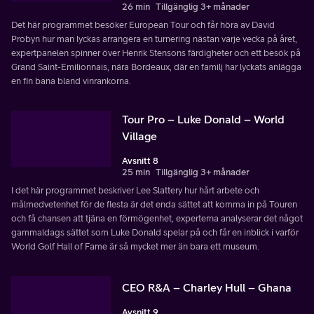
26 min
Tillgänglig 3+ månader
Det här programmet besöker European Tour och får höra av David
Probyn hur man lyckas arrangera en turnering nästan varje vecka på året,
expertpanelen spinner över Henrik Stensons färdigheter och ett besök på
Grand Saint-Emilionnais, nära Bordeaux, där en familj har lyckats anlägga
en fin bana bland vinrankorna.
Tour Pro – Luke Donald – World
Village
Avsnitt 8
25 min
Tillgänglig 3+ månader
I det här programmet beskriver Lee Slattery hur hårt arbete och
målmedvetenhet för de flesta är det enda sättet att komma in på Touren
och få chansen att tjäna en förmögenhet, experterna analyserar det något
gammaldags sättet som Luke Donald spelar på och får en inblick i varför
World Golf Hall of Fame är så mycket mer än bara ett museum.
CEO R&A – Charley Hull – Ghana
Avsnitt 9