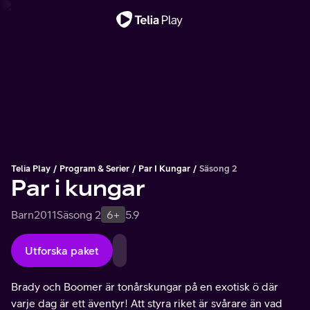
Viktigt meddelande
Telia Play
Program & Serier
Par I Kungar
Säsong 2
Par i kungar
Barn
2011
Säsong 2
6+
5.9
Utforska paket
Brady och Boomer är tonårskungar på en exotisk ö där
varje dag är ett äventyr! Att styra riket är svårare än vad