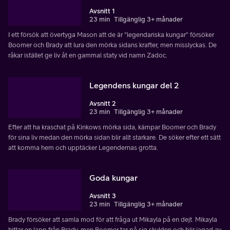
Avsnitt 1
23 min
Tillgänglig 3+ månader
I ett försök att övertyga Mason att de är "legendariska kungar" försöker
Boomer och Brady att lura den mörka sidans krafter, men misslyckas. De
råkar istället ge liv åt en gammal staty vid namn Zadoc.
Legendens kungar del 2
Avsnitt 2
23 min
Tillgänglig 3+ månader
Efter att ha kraschat på Kinkows mörka sida, kämpar Boomer och Brady
för sina liv medan den mörka sidan blir allt starkare. De söker efter ett sätt
att komma hem och upptäcker Legendernas grotta.
Goda kungar
Avsnitt 3
23 min
Tillgänglig 3+ månader
Brady försöker att samla mod för att fråga ut Mikayla på en dejt. Mikayla
hittar en lapp från Brady, men Boomer tar på sig skulden och blir jagad av