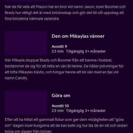
När de får veta att Mason har en bror vid namn Jason, inser Boomer och
Brady hur viktigt det är med brödraskap och gör det till sitt uppdrag att
föra bröderna närmare varandra.
Den om Mikaylas vänner
Avsnitt 9
23 min
Tillgänglig 3+ månader
När Mikayla stoppar Brady och Boomer från att hamna i trubbel,
bestämmer de sig för att hitta en vän åt henne. De håller prövningar för
att hitta Mikaylas bästis, och tvingar henne att bli vän med en tjej vid
namn Candis.
Göra om
Avsnitt 10
23 min
Tillgänglig 3+ månader
Efter att ha hittat ett gammalt fickur som ger dem möjligheten att "göra
om" dagen inser kungarna att de kan bete sig hur illa de än vill och sedan
börja om dagen från början.