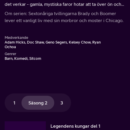
det verkar - gamla, mystiska faror hotar att ta över ön och
deras planerande kusin Lanny vill själv bli kung! Mitt i
Om serien: Sextonåriga tvillingarna Brady och Boomer
kaoset dyker en maskerad bandit vid namn Sirocco upp
lever ett vanligt liv med sin morbror och moster i Chicago.
och sprider lycka och gör Mikayla intresserad.
Medverkande
Adam Hicks, Doc Shaw, Geno Segers, Kelsey Chow, Ryan
Ochoa
Genrer
Barn, Komedi, Sitcom
1
Säsong 2
3
Legendens kungar del 1