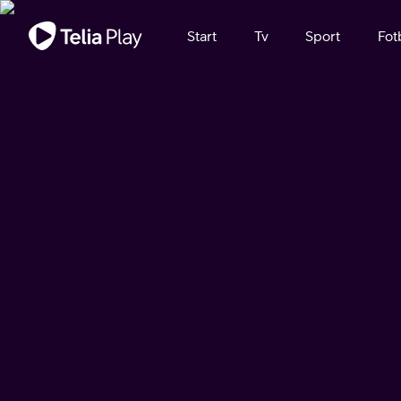
Viktigt meddelande
Start
Tv
Sport
Fot