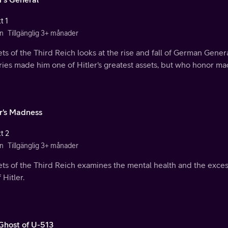
t 1
n
Tillgänglig 3+ månader
ets of the Third Reich looks at the rise and fall of German Gen
ries made him one of Hitler's greatest assets, but who honor ma
er's Madness
t 2
n
Tillgänglig 3+ månader
ets of the Third Reich examines the mental health and the exc
 Hitler.
Ghost of U-513