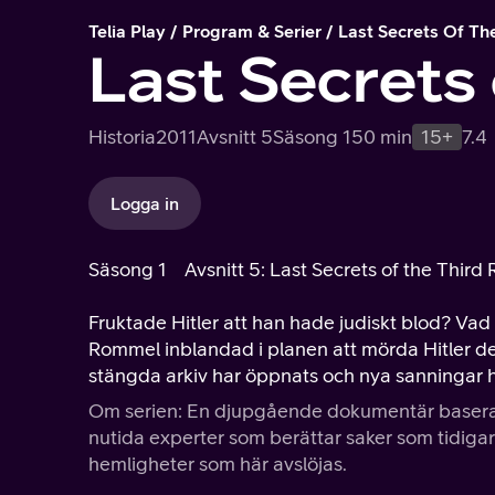
Telia Play
Program & Serier
Last Secrets Of Th
Last Secrets 
Historia
2011
Avsnitt 5
Säsong 1
50 min
15+
7.4
Logga in
Säsong 1
Avsnitt 5: Last Secrets of the Third 
Fruktade Hitler att han hade judiskt blod? Vad
Rommel inblandad i planen att mörda Hitler den
stängda arkiv har öppnats och nya sanningar 
Om serien: En djupgående dokumentär baserad
nutida experter som berättar saker som tidigar
hemligheter som här avslöjas.