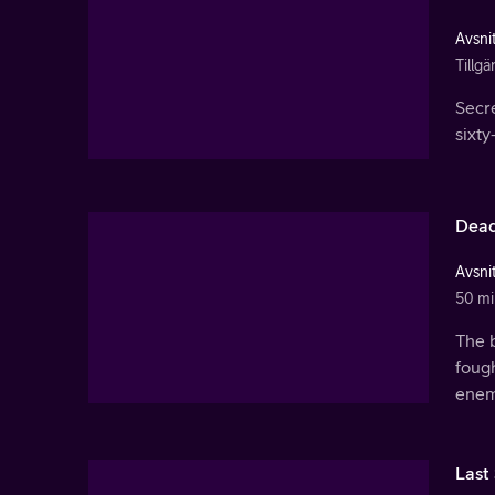
Avsnit
Tillg
Secr
sixty
Dead
Avsnit
50 mi
The b
fough
enemy
Last 