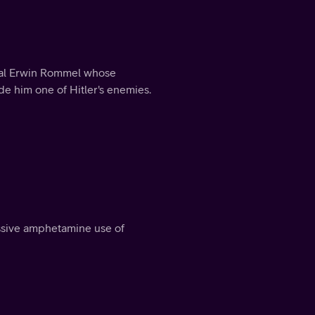
eral Erwin Rommel whose
de him one of Hitler's enemies.
essive amphetamine use of