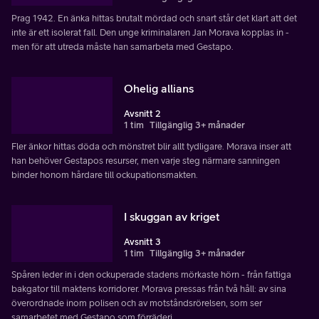
Prag 1942. En änka hittas brutalt mördad och snart står det klart att det
inte är ett isolerat fall. Den unge kriminalaren Jan Morava kopplas in -
men för att utreda måste han samarbeta med Gestapo.
Ohelig allians
Avsnitt 2
1 tim
Tillgänglig 3+ månader
Fler änkor hittas döda och mönstret blir allt tydligare. Morava inser att
han behöver Gestapos resurser, men varje steg närmare sanningen
binder honom hårdare till ockupationsmakten.
I skuggan av kriget
Avsnitt 3
1 tim
Tillgänglig 3+ månader
Spåren leder in i den ockuperade stadens mörkaste hörn - från fattiga
bakgator till maktens korridorer. Morava pressas från två håll: av sina
överordnade inom polisen och av motståndsrörelsen, som ser
samarbetet med Gestapo som förräderi.