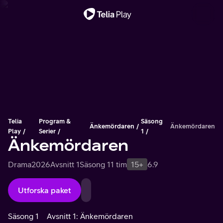
Viktigt meddelande
Telia
Program &
Säsong
Änkemördaren
Änkemördaren
Play
Serier
1
Änkemördaren
Drama
2026
Avsnitt 1
Säsong 1
1 tim
15+
6.9
Utforska paket
Säsong 1
Avsnitt 1: Änkemördaren