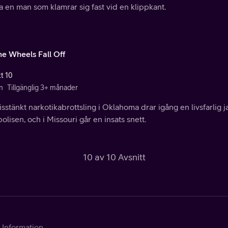
 en man som klamrar sig fast vid en klippkant.
the Wheels Fall Off
tt 10
n
Tillgänglig 3+ månader
sstänkt narkotikabrottsling i Oklahoma drar igång en livsfarlig j
olisen, och i Missouri går en insats snett.
10 av 10 Avsnitt
Information