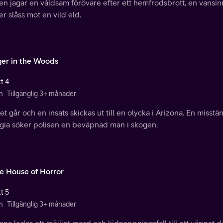
sen jagar en våldsam förövare efter ett hemfrodsbrott, en vansi
er slåss mot en vild eld.
er in the Woods
t 4
n
Tillgänglig 3+ månader
t går och en insats skickas ut till en olycka i Arizona. En misstänk
gia söker polisen en beväpnad man i skogen.
e House of Horror
t 5
n
Tillgänglig 3+ månader
iana leder ett möjligt mord och kidnappningsfall till ett väpnat