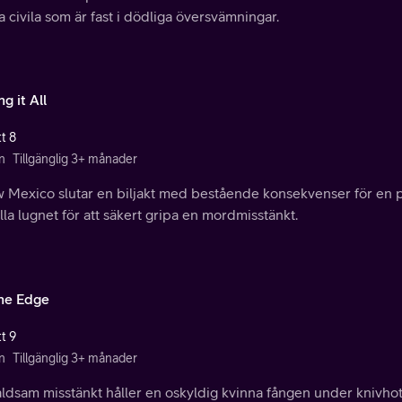
 civila som är fast i dödliga översvämningar.
ng it All
t 8
n
Tillgänglig 3+ månader
w Mexico slutar en biljakt med bestående konsekvenser för en p
la lugnet för att säkert gripa en mordmisstänkt.
he Edge
t 9
n
Tillgänglig 3+ månader
ldsam misstänkt håller en oskyldig kvinna fången under knivhot,