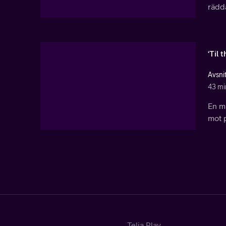
rädda
‘Til 
Avsni
43 mi
En mi
mot p
Telia Play