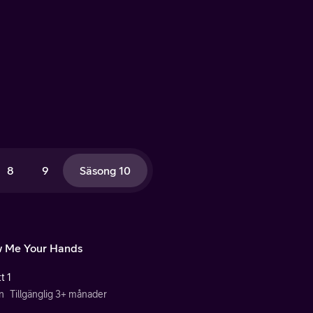
8
9
Säsong 10
 Me Your Hands
t 1
n
Tillgänglig 3+ månader