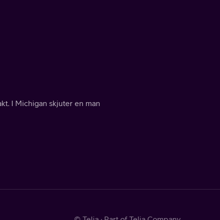
akt. I Michigan skjuter en man
© Telia · Part of Telia Company