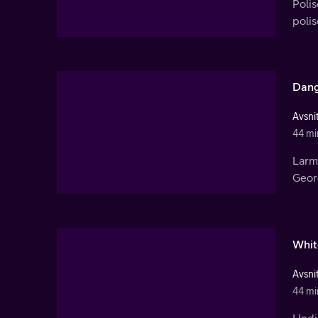
Poli
polis
Dang
Avsnit
44 mi
Larme
Geor
Whit
Avsnit
44 mi
I Ind