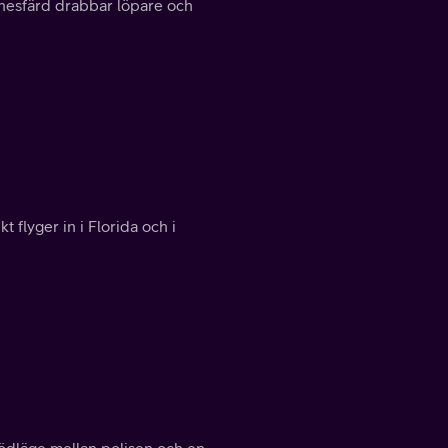
nnesfärd drabbar löpare och
t flyger in i Florida och i
 dödläge mellan polisen och en