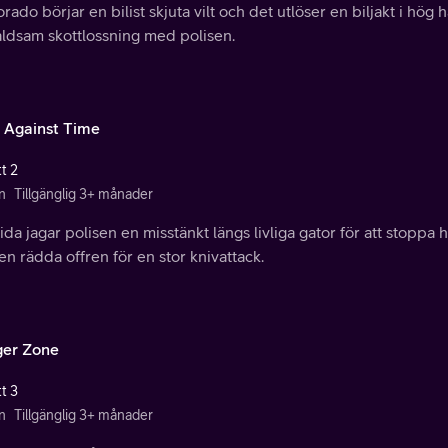
orado börjar en bilist skjuta vilt och det utlöser en biljakt i hög 
åldsam skottlossning med polisen.
 Against Time
t 2
n
Tillgänglig 3+ månader
rida jagar polisen en misstänkt längs livliga gator för att stopp
en rädda offren för en stor knivattack.
er Zone
t 3
n
Tillgänglig 3+ månader