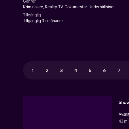
Genrer
Kriminalare, Reality-TV, Dokumentär, Underhållning
Tillgänglig
Tillgänglig 3+ månader
1
2
3
4
5
6
7
Show
Avsnit
43 mi