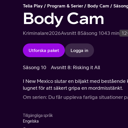
Telia Play
Program & Serier
Body Cam
Säsong
Body Cam
Kriminalare
2026
Avsnitt 8
Säsong 10
43 min
12
Utforska paket
Logga in
Säsong 10
Avsnitt 8: Risking it All
I New Mexico slutar en biljakt med bestående 
lugnet för att säkert gripa en mordmisstänkt.
Om serien: Du får uppleva farliga situationer på
Tillgängliga språk
Engelska