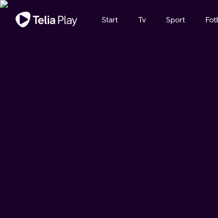
Viktigt meddelande
Start
Tv
Sport
Fot