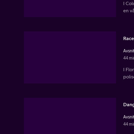
I Col
en v
Race
Avsnit
44 mi
I Flo
polis
Dang
Avsnit
44 mi