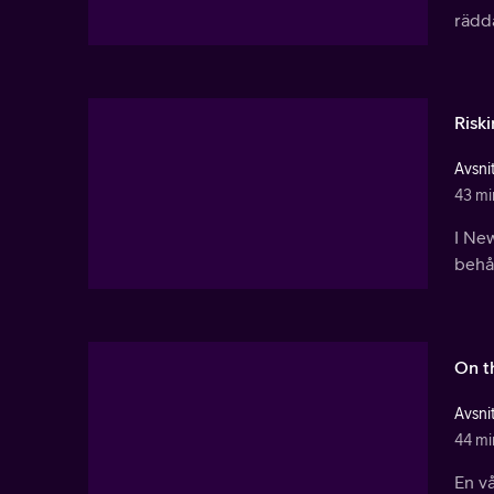
rädda
Riski
Avsnit
43 mi
I Ne
behål
On t
Avsnit
44 mi
En vå