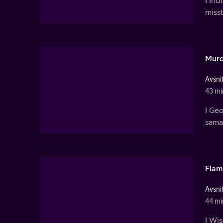
misst
Murd
Avsnit
43 mi
I Geo
samar
Flam
Avsnit
44 mi
I Wis