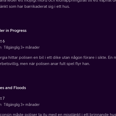
änkt som har barrikaderat sig i ett hus.
er in Progress
t 6
n
Tillgänglig 3+ månader
rgia hittar polisen en bil i ett dike utan någon förare i sikte. En
betsvillig, men när polisen anar fult spel flyr han.
es and Floods
t 7
n
Tillgänglig 3+ månader
consin måste poliser ta itu med en misstänkt i ett brinnande hu