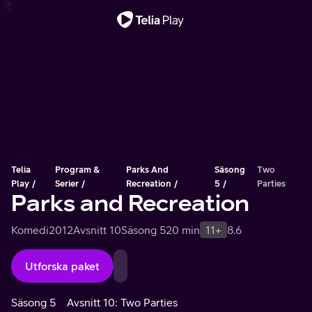
Viktigt meddelande
Telia
Program &
Parks And
Säsong
Two
Play
Serier
Recreation
5
Parties
Parks and Recreation
Komedi
2012
Avsnitt 10
Säsong 5
20 min
11+
8.6
Utforska paket
Säsong 5
Avsnitt 10: Two Parties