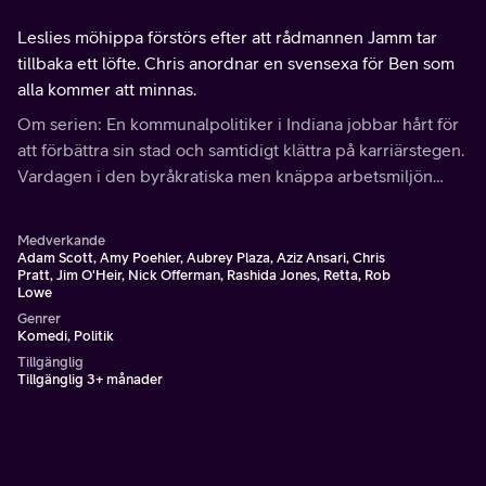
Leslies möhippa förstörs efter att rådmannen Jamm tar
tillbaka ett löfte. Chris anordnar en svensexa för Ben som
alla kommer att minnas.
Om serien: En kommunalpolitiker i Indiana jobbar hårt för
att förbättra sin stad och samtidigt klättra på karriärstegen.
Vardagen i den byråkratiska men knäppa arbetsmiljön
kantas av knepiga utmaningar.
Medverkande
Adam Scott, Amy Poehler, Aubrey Plaza, Aziz Ansari, Chris
Pratt, Jim O'Heir, Nick Offerman, Rashida Jones, Retta, Rob
Lowe
Genrer
Komedi, Politik
Tillgänglig
Tillgänglig 3+ månader