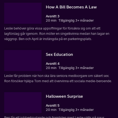
How A Bill Becomes A Law
Avsnitt 3
20 min
Tillgänglig 3+ månader
Leslie behöver göra vissa uppoffringar för försäkra sig om att ett
lagförslag går igenom. Ron möter en singelkvinna medan han lagar en
väggrop. Ben och April är instängda på en parkeringsplats.
Sex Education
Avsnitt 4
20 min
Tillgänglig 3+ månader
Leslie får problem när hon ska lära seniora medborgare om säkert sex.
Ron försöker hjälpa Tom med att övervinna ett sociala medie-beroende.
Halloween Surprise
Avsnitt 5
20 min
Tillgänglig 3+ månader
Ben får ett jobberbjudande och framtiden med Leslie sätts på paus.