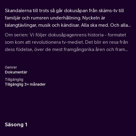
Skandalerna till trots så går dokusåpan från skäms-tv till
familjär och rumsren underhållning. Nyckeln är
talangtävlingar, musik och kändisar. Alla ska med. Och alla
är med.
Om serien: Vi följer dokusåpagenrens historia - formatet
som kom att revolutionera tv-mediet. Det blir en resa från
dess födelse, över de mest framgångsrika åren och fram
till de anmälda sexuella övergreppen i Paradise Hotel.
Genrer
Dokumentär
Tillgänglig
Tillgänglig 3+ månader
Säsong 1