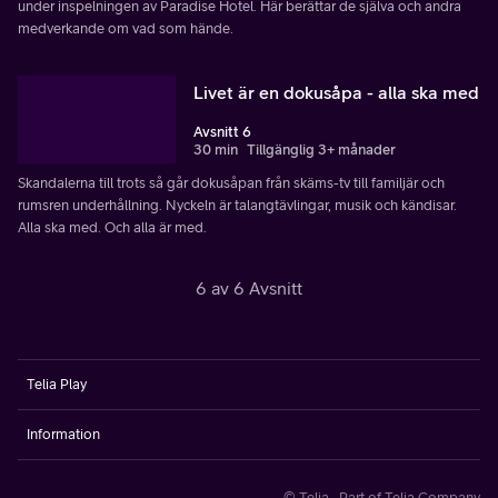
under inspelningen av Paradise Hotel. Här berättar de själva och andra
medverkande om vad som hände.
Livet är en dokusåpa - alla ska med
Avsnitt 6
30 min
Tillgänglig 3+ månader
Skandalerna till trots så går dokusåpan från skäms-tv till familjär och
rumsren underhållning. Nyckeln är talangtävlingar, musik och kändisar.
Alla ska med. Och alla är med.
6 av 6 Avsnitt
Telia Play
Information
© Telia · Part of Telia Company