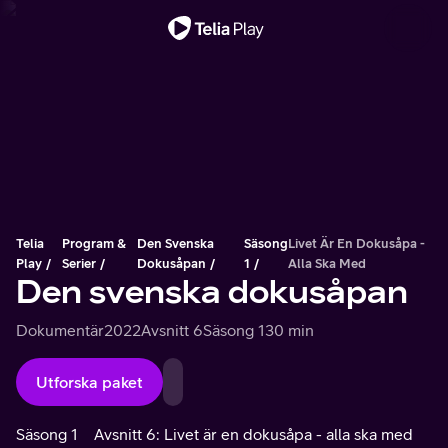
Viktigt meddelande
Telia
Program &
Den Svenska
Säsong
Livet Är En Dokusåpa -
Play
Serier
Dokusåpan
1
Alla Ska Med
Den svenska dokusåpan
Dokumentär
2022
Avsnitt 6
Säsong 1
30 min
Utforska paket
Säsong 1
Avsnitt 6: Livet är en dokusåpa - alla ska med