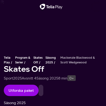
Viktigt meddelande
Telia
Program &
Skates
Säsong
Mackenzie Blackwood &
Play
Serier
Off
2025
Scott Wedgewood
Skates Off
Sport
2025
Avsnitt 4
Säsong 2025
8 min
0+
Utforska paket
Säsong 2025