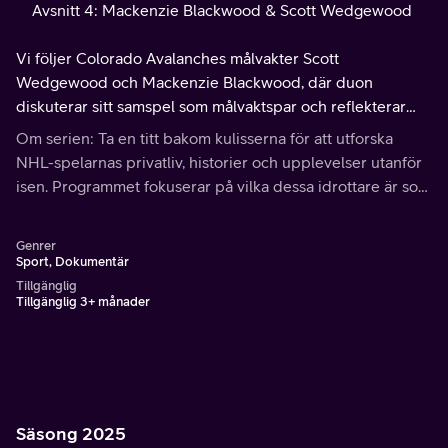
Avsnitt 4: Mackenzie Blackwood & Scott Wedgewood
Vi följer Colorado Avalanches målvakter Scott
Wedgewood och Mackenzie Blackwood, där duon
diskuterar sitt samspel som målvaktspar och reflekterar
över sina favoritmasker bland klassikerna.
Om serien: Ta en titt bakom kulisserna för att utforska
NHL-spelarnas privatliv, historier och upplevelser utanför
isen. Programmet fokuserar på vilka dessa idrottare är som
människor – med fokus på deras bakgrund och passioner.
Genrer
Sport, Dokumentär
Tillgänglig
Tillgänglig 3+ månader
Säsong 2025