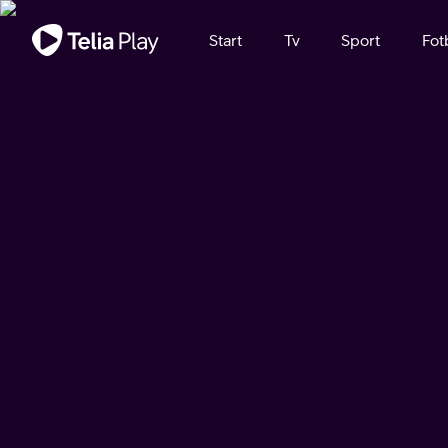
Viktigt meddelande
Start
Tv
Sport
Fot