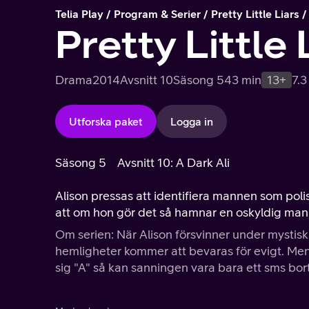
Telia Play
Program & Serier
Pretty Little Liars
Pretty Little 
Drama
2014
Avsnitt 10
Säsong 5
43 min
13+
7.3
Utforska paket
Logga in
Säsong 5
Avsnitt 10: A Dark Ali
Alison pressas att identifiera mannen som poli
att om hon gör det så hamnar en oskyldig man i f
Om serien: När Alison försvinner under mystis
hemligheter kommer att bevaras för evigt. Men
sig "A" så kan sanningen vara bara ett sms bort