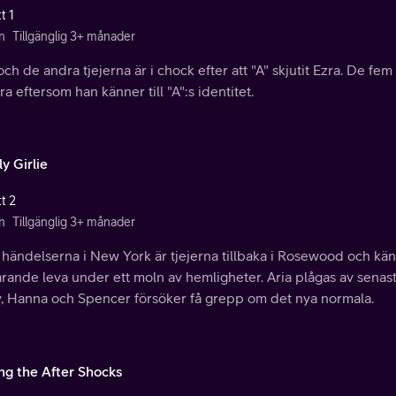
t 1
n
Tillgänglig 3+ månader
och de andra tjejerna är i chock efter att "A" skjutit Ezra. De fem t
ara eftersom han känner till "A":s identitet.
y Girlie
t 2
n
Tillgänglig 3+ månader
 händelserna i New York är tjejerna tillbaka i Rosewood och känn
farande leva under ett moln av hemligheter. Aria plågas av sena
y, Hanna och Spencer försöker få grepp om det nya normala.
ing the After Shocks