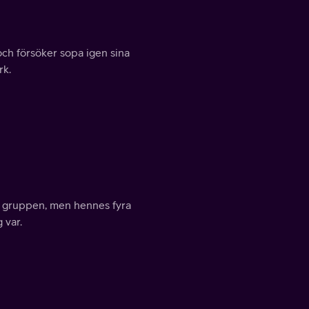
och försöker sopa igen sina
rk.
e i gruppen, men hennes fyra
 var.