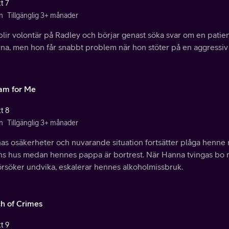
t 7
n
Tillgänglig 3+ månader
blir volontär på Radley och börjar genast söka svar om en patien
rna, men hon får snabbt problem när hon stöter på en aggressiv 
am for Me
t 8
n
Tillgänglig 3+ månader
s osäkerheter och nuvarande situation fortsätter plåga henne när
ns hus medan hennes pappa är bortrest. När Hanna tvingas bo 
försöker undvika, eskalerar hennes alkoholmissbruk.
h of Crimes
t 9