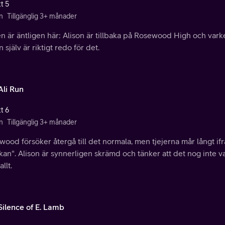
t 5
n
Tillgänglig 3+ månader
 är äntligen här: Alison är tillbaka på Rosewood High och varke
n själv är riktigt redo för det.
Ali Run
t 6
n
Tillgänglig 3+ månader
ood försöker återgå till det normala, men tjejerna mår långt if
kan". Alison är synnerligen skrämd och tänker att det nog inte 
allt.
Silence of E. Lamb