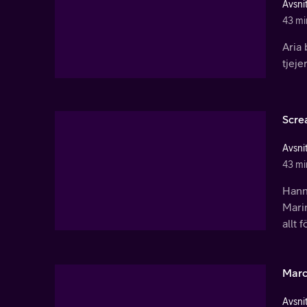
Avsnit
43 mi
Aria 
tjeje
Scre
Avsnit
43 mi
Hanna
Mari
allt 
Marc
Avsnit