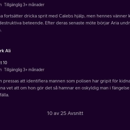
n
Tillgänglig 3+ månader
a fortsätter dricka sprit med Calebs hjälp, men hennes vänner k
vdestruktiva beteende. Efter deras senaste möte börjar Aria un
.
rk Ali
tt 10
n
Tillgänglig 3+ månader
n pressas att identifiera mannen som polisen har gripit för ki
rna vet att om hon gör det så hamnar en oskyldig man i fängelse 
fälla.
10 av 25 Avsnitt