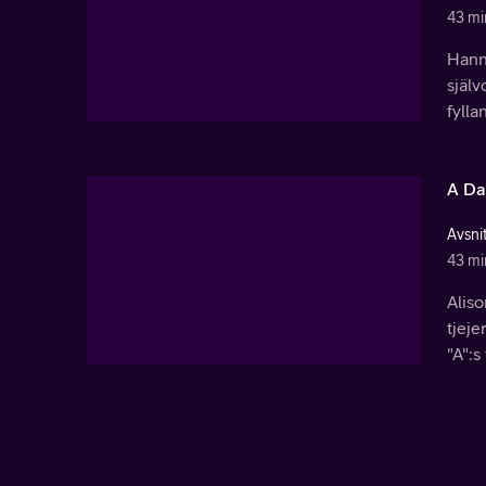
43 mi
Hann
själ
fyllan
A Da
Avsni
43 mi
Aliso
tjeje
"A":s 