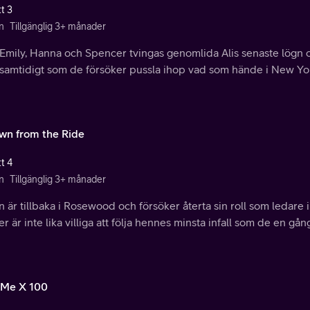
t 3
n
Tillgänglig 3+ månader
 Emily, Hanna och Spencer tvingas genomlida Alis senaste lögn 
 samtidigt som de försöker pussla ihop vad som hände i New Yo
wn from the Ride
t 4
n
Tillgänglig 3+ månader
n är tillbaka i Rosewood och försöker återta sin roll som ledar
r är inte lika villiga att följa hennes minsta infall som de en gång
 Me X 100