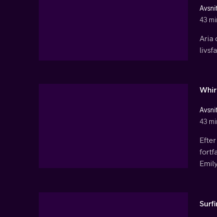
Avsnit
43 mi
Aria 
livsf
Whirl
Avsnit
43 mi
Efter
fort
Emil
Surf