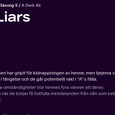
Säsong 5
A Dark Ali
Liars
sen har gripit för kidnappningen av henne, men tjejerna v
ängelse och de går potentiellt rakt i "A":s fälla.
ka omständigheter tror hennes fyra vänner att deras
 när de börjar få hotfulla meddelanden från nån som kall
.