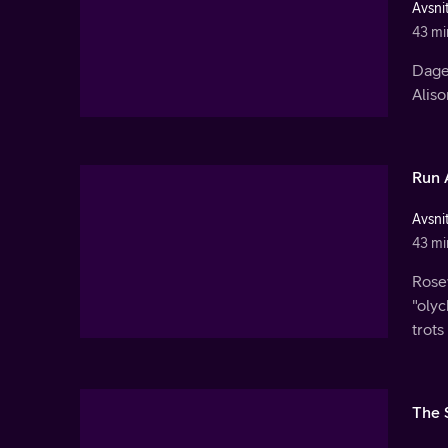
Avsnit
43 mi
Dagen
Aliso
Run 
Avsnit
43 mi
Rosew
"olyc
trots 
The 