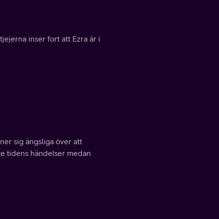
jejerna inser fort att Ezra är i
er sig ängsliga över att
ste tidens händelser medan