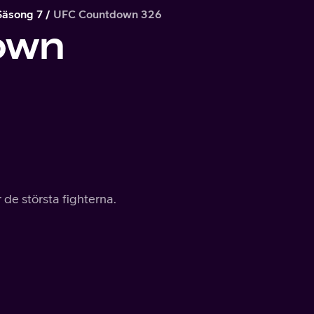
Säsong 7
UFC Countdown 326
own
 de största fighterna.