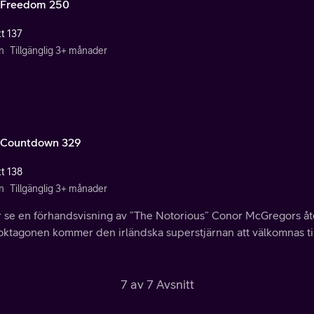
Freedom 250
tt 137
n
Tillgänglig 3+ månader
Countdown 329
tt 138
n
Tillgänglig 3+ månader
år se en förhandsvisning av ”The Notorious” Conor McGregors åte
 oktagonen kommer den irländska superstjärnan att välkomnas ti
7 av 7 Avsnitt