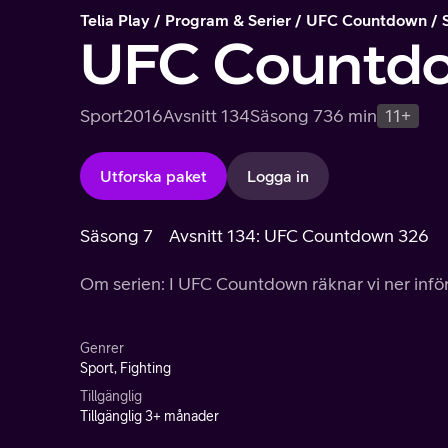
Telia Play
Program & Serier
UFC Countdown
UFC Countd
Sport
2016
Avsnitt 134
Säsong 7
36 min
11+
Utforska paket
Logga in
Säsong 7
Avsnitt 134: UFC Countdown 326
Om serien: I UFC Countdown räknar vi ner inför
Genrer
Sport, Fighting
Tillgänglig
Tillgänglig 3+ månader