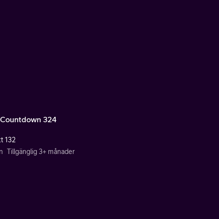
Countdown 324
tt 132
n
Tillgänglig 3+ månader