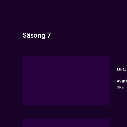
Säsong 7
UFC 
Avsni
25 mi