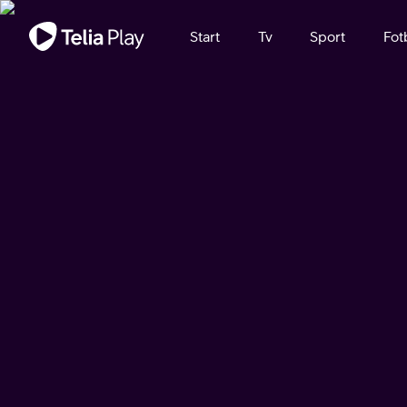
Viktigt meddelande
Start
Tv
Sport
Fot